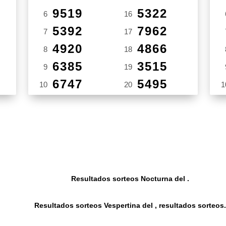
9519
5322
6
16
5392
7962
7
17
4920
4866
8
18
6385
3515
9
19
6747
5495
10
20
1
Resultados sorteos Nocturna del .
Resultados sorteos Vespertina del , resultados sorteos.