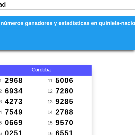
ad
números ganadores y estadísticas en quiniela-naciona
Cordoba
2968
5006
1
11
6934
7280
2
12
4273
9285
3
13
7549
2788
4
14
0669
9570
5
15
0251
6551
6
16