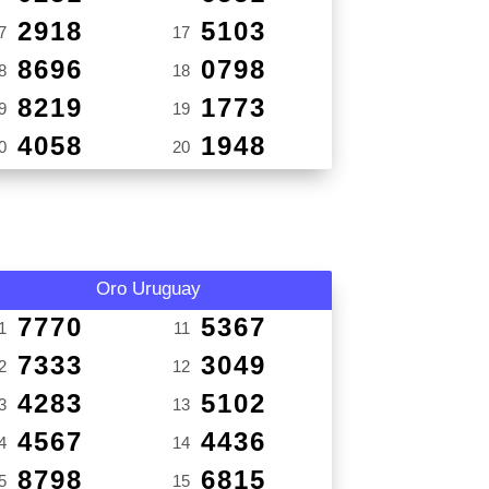
2918
5103
7
17
8696
0798
8
18
8219
1773
9
19
4058
1948
0
20
Oro Uruguay
7770
5367
1
11
7333
3049
2
12
4283
5102
3
13
4567
4436
4
14
8798
6815
5
15