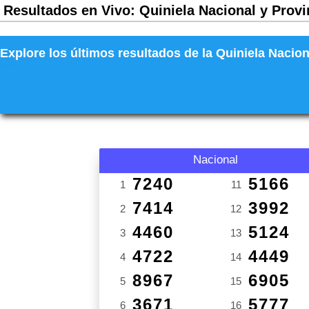
Resultados en Vivo: Quiniela Nacional y Provi
Explore los últimos resultados de la Quiniela Nacion
Nacional
7240
5166
1
11
7414
3992
2
12
4460
5124
3
13
4722
4449
4
14
8967
6905
5
15
3671
5777
6
16