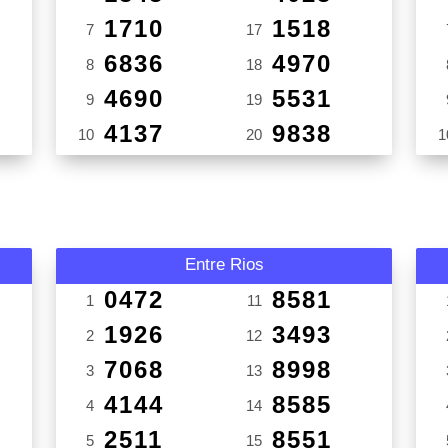
1710
1518
7
17
6836
4970
8
18
4690
5531
9
19
4137
9838
10
20
1
Entre Rios
0472
8581
1
11
1926
3493
2
12
7068
8998
3
13
4144
8585
4
14
2511
8551
5
15