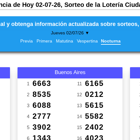
ncia de Hoy 02-07-26, Sorteo de la Lotería Ciud
al y obtenga información actualizada sobre sorteos, 
Jueves 02/07/26 ▼
Previa
Primera
Matutina
Vespertina
Nocturna
Buenos Aires
6663
6165
1
11
8535
0212
2
12
6088
5615
3
13
2777
5582
4
14
3902
2402
5
15
1343
4023
6
16