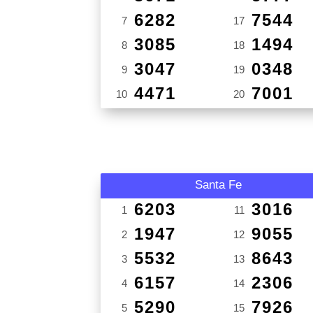
6282
7544
7
17
3085
1494
8
18
3047
0348
9
19
4471
7001
10
20
Santa Fe
6203
3016
1
11
1947
9055
2
12
5532
8643
3
13
6157
2306
4
14
5290
7926
5
15