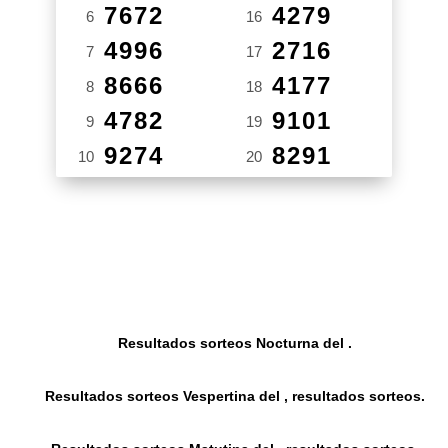
7672
4279
6
16
4996
2716
7
17
8666
4177
8
18
4782
9101
9
19
9274
8291
10
20
Resultados sorteos Nocturna del .
Resultados sorteos Vespertina del , resultados sorteos.