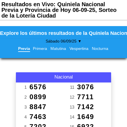
Resultados en Vivo: Quiniela Nacional
Previa y Provincia de Hoy 06-09-25, Sorteo
de la Lotería Ciudad
Explore los últimos resultados de la Quiniela Nacion
Sábado 06/09/25 ▼
Previa
Primera
Matutina
Vespertina
Nocturna
Nacional
6576
3076
1
11
0899
7711
2
12
8847
7142
3
13
7463
1649
4
14
7202
6922
5
15