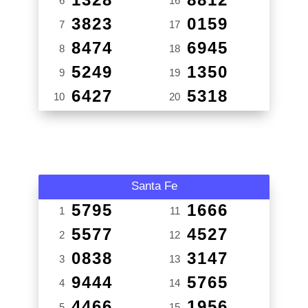
6
16
3823
0159
7
17
8474
6945
8
18
5249
1350
9
19
6427
5318
10
20
Santa Fe
5795
1666
1
11
5577
4527
2
12
0838
3147
3
13
9444
5765
4
14
4466
1956
5
15