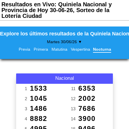
Resultados en Vivo: Quiniela Nacional y
Provincia de Hoy 30-06-26, Sorteo de la
Lotería Ciudad
Explore los últimos resultados de la Quiniela Nacion
Martes 30/06/26 ▼
Previa
Primera
Matutina
Vespertina
Nocturna
Nacional
1533
6353
1
11
1045
2002
2
12
1486
7686
3
13
8882
3900
4
14
4995
9496
5
15