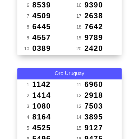
8539
9390
6
16
4509
2638
7
17
6445
7642
8
18
4557
9789
9
19
0389
2420
10
20
Oro Uruguay
1142
6960
1
11
1414
2918
2
12
1080
7503
3
13
8164
3895
4
14
4525
9127
5
15
5496
9475
6
16