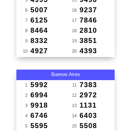
5007
9237
6
16
6125
7846
7
17
8464
2810
8
18
8332
3851
9
19
4927
4393
10
20
Buenos Aires
5992
7383
1
11
6994
2972
2
12
9918
1131
3
13
6746
6403
4
14
5595
5508
5
15