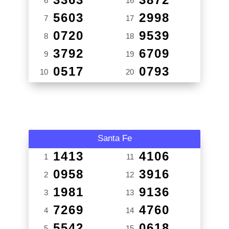
6
16
5603
2998
7
17
0720
9539
8
18
3792
6709
9
19
0517
0793
10
20
Santa Fe
1413
4106
1
11
0958
3916
2
12
1981
9136
3
13
7269
4760
4
14
5542
0618
5
15