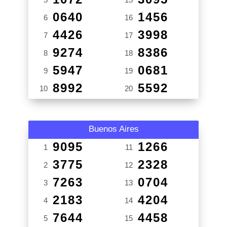
0640
1456
6
16
4426
3998
7
17
9274
8386
8
18
5947
0681
9
19
8992
5592
10
20
Buenos Aires
9095
1266
1
11
3775
2328
2
12
7263
0704
3
13
2183
4204
4
14
7644
4458
5
15