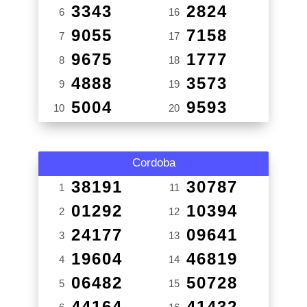
3343
2824
6
16
9055
7158
7
17
9675
1777
8
18
4888
3573
9
19
5004
9593
10
20
Cordoba
38191
30787
1
11
01292
10394
2
12
24177
09641
3
13
19604
46819
4
14
06482
50728
5
15
44164
41432