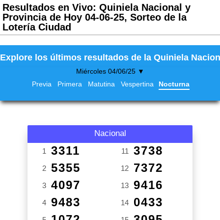
Resultados en Vivo: Quiniela Nacional y
Provincia de Hoy 04-06-25, Sorteo de la
Lotería Ciudad
Explore los últimos resultados de la Quiniela Nacion
Miércoles 04/06/25 ▼
Previa
Primera
Matutina
Vespertina
Nocturna
Nacional
3311
3738
1
11
5355
7372
2
12
4097
9416
3
13
9483
0433
4
14
1072
3095
5
15