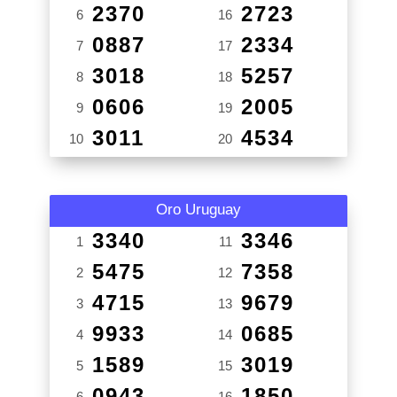
2370
2723
6
16
0887
2334
7
17
3018
5257
8
18
0606
2005
9
19
3011
4534
10
20
Oro Uruguay
3340
3346
1
11
5475
7358
2
12
4715
9679
3
13
9933
0685
4
14
1589
3019
5
15
0943
1850
6
16