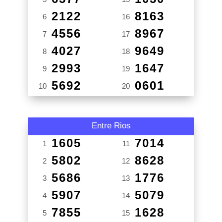
2122
8163
6
16
4556
8967
7
17
4027
9649
8
18
2993
1647
9
19
5692
0601
10
20
Entre Rios
1605
7014
1
11
5802
8628
2
12
5686
1776
3
13
5907
5079
4
14
7855
1628
5
15