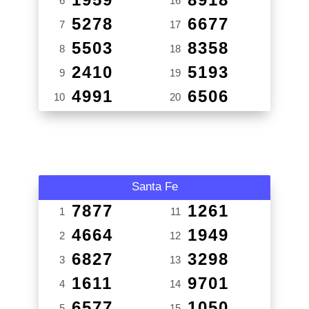
6
16
5278
6677
7
17
5503
8358
8
18
2410
5193
9
19
4991
6506
10
20
Santa Fe
7877
1261
1
11
4664
1949
2
12
6827
3298
3
13
1611
9701
4
14
6577
1050
5
15