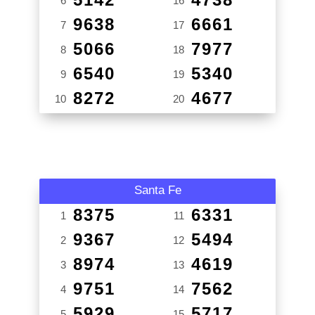
6
16
9638
6661
7
17
5066
7977
8
18
6540
5340
9
19
8272
4677
10
20
Santa Fe
8375
6331
1
11
9367
5494
2
12
8974
4619
3
13
9751
7562
4
14
5929
5717
5
15