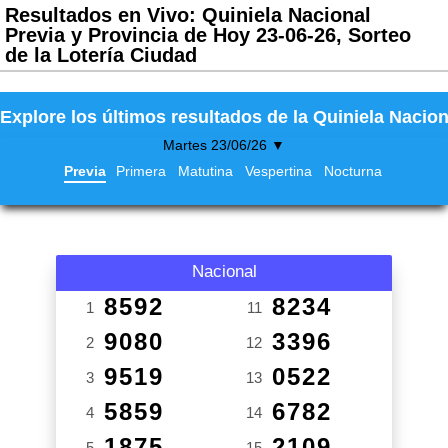
Resultados en Vivo: Quiniela Nacional
Previa y Provincia de Hoy 23-06-26, Sorteo
de la Lotería Ciudad
Explore los últimos resultados de la Quiniela Nacion
Martes 23/06/26 ▼
Previa
Primera
Matutina
Vespertina
Nocturna
Nacional
8592
8234
1
11
9080
3396
2
12
9519
0522
3
13
5859
6782
4
14
1875
2109
5
15