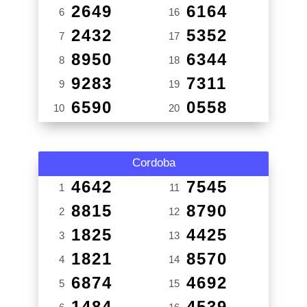
2649
6164
6
16
2432
5352
7
17
8950
6344
8
18
9283
7311
9
19
6590
0558
10
20
Cordoba
4642
7545
1
11
8815
8790
2
12
1825
4425
3
13
1821
8570
4
14
6874
4692
5
15
1484
4539