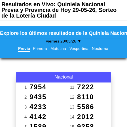
Resultados en Vivo: Quiniela Nacional
Previa y Provincia de Hoy 29-05-26, Sorteo
de la Lotería Ciudad
Explore los últimos resultados de la Quiniela Nacion
Viernes 29/05/26 ▼
Previa
Primera
Matutina
Vespertina
Nocturna
Nacional
7954
7222
1
11
9435
8110
2
12
4233
5586
3
13
4142
2012
4
14
1589
9358
5
15