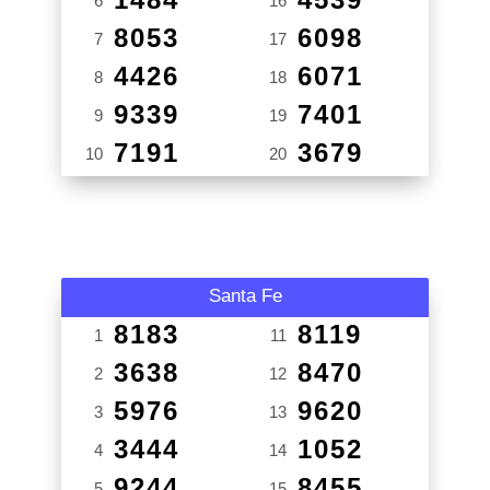
6
16
8053
6098
7
17
4426
6071
8
18
9339
7401
9
19
7191
3679
10
20
Santa Fe
8183
8119
1
11
3638
8470
2
12
5976
9620
3
13
3444
1052
4
14
9244
8455
5
15