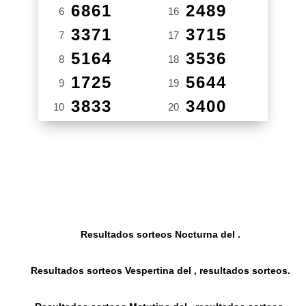
6861
2489
6
16
3371
3715
7
17
5164
3536
8
18
1725
5644
9
19
3833
3400
10
20
Resultados sorteos Nocturna del .
Resultados sorteos Vespertina del , resultados sorteos.