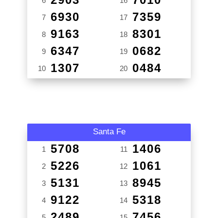
6
16
6930
7359
7
17
9163
8301
8
18
6347
0682
9
19
1307
0484
10
20
Santa Fe
5708
1406
1
11
5226
1061
2
12
5131
8945
3
13
9122
5318
4
14
2489
7456
5
15