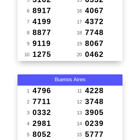
8917
4067
6
16
4199
4372
7
17
8877
7748
8
18
9119
8067
9
19
1275
0462
10
20
Buenos Aires
4796
4228
1
11
7711
3748
2
12
0332
3905
3
13
2981
0239
4
14
8052
5777
5
15