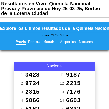
Resultados en Vivo: Quiniela Nacional
Previa y Provincia de Hoy 25-08-25, Sorteo
de la Lotería Ciudad
Explore los últimos resultados de la Quiniela Nacion
Lunes 25/08/25 ▼
Previa
Primera
Matutina
Vespertina
Nocturna
Nacional
3428
9187
1
11
9724
2215
2
12
2315
7176
3
13
5066
6603
4
14
5162
6332
5
15