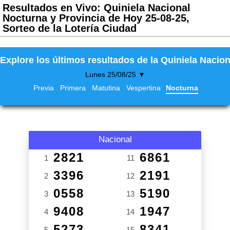
Resultados en Vivo: Quiniela Nacional
Nocturna y Provincia de Hoy 25-08-25,
Sorteo de la Lotería Ciudad
Explore los últimos resultados de la Quiniela Nacion
Lunes 25/08/25 ▼
Previa
Primera
Matutina
Vespertina
Nocturna
Nacional
2821
6861
1
11
3396
2191
2
12
0558
5190
3
13
9408
1947
4
14
5273
8341
5
15