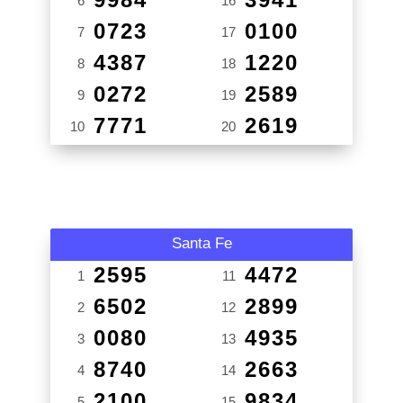
6
16
0723
0100
7
17
4387
1220
8
18
0272
2589
9
19
7771
2619
10
20
Santa Fe
2595
4472
1
11
6502
2899
2
12
0080
4935
3
13
8740
2663
4
14
2100
9834
5
15