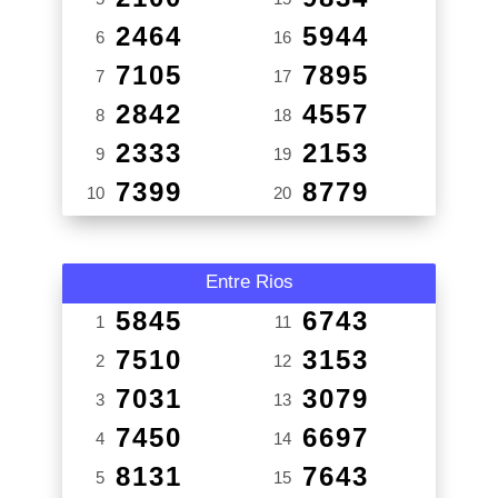
2464
5944
6
16
7105
7895
7
17
2842
4557
8
18
2333
2153
9
19
7399
8779
10
20
Entre Rios
5845
6743
1
11
7510
3153
2
12
7031
3079
3
13
7450
6697
4
14
8131
7643
5
15