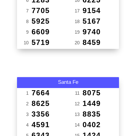
6
16
7705
9154
7
17
5925
5167
8
18
6609
9740
9
19
5719
8459
10
20
Santa Fe
7664
8075
1
11
8625
1449
2
12
3356
8835
3
13
4591
0402
4
14
6343
1424
5
15