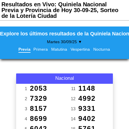
Resultados en Vivo: Quiniela Nacional
Previa y Provincia de Hoy 30-09-25, Sorteo
de la Lotería Ciudad
Explore los últimos resultados de la Quiniela Nacion
Martes 30/09/25 ▼
Previa
Primera
Matutina
Vespertina
Nocturna
Nacional
2053
1148
1
11
7329
4992
2
12
8157
9331
3
13
8699
9402
4
14
6042
5761
5
15