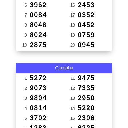
3962
2453
6
16
0084
0352
7
17
8048
0452
8
18
8024
0759
9
19
2875
0945
10
20
Cordoba
5272
9475
1
11
9073
7335
2
12
9804
2950
3
13
0814
5220
4
14
3702
2306
5
15
1283
6225