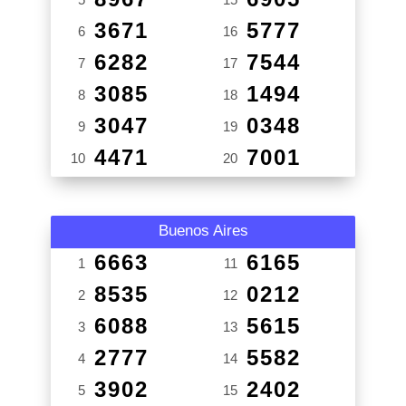
3671
5777
6
16
6282
7544
7
17
3085
1494
8
18
3047
0348
9
19
4471
7001
10
20
Buenos Aires
6663
6165
1
11
8535
0212
2
12
6088
5615
3
13
2777
5582
4
14
3902
2402
5
15