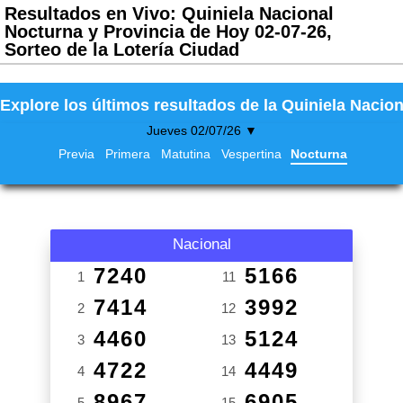
Resultados en Vivo: Quiniela Nacional
Nocturna y Provincia de Hoy 02-07-26,
Sorteo de la Lotería Ciudad
Explore los últimos resultados de la Quiniela Nacion
Jueves 02/07/26 ▼
Previa
Primera
Matutina
Vespertina
Nocturna
Nacional
7240
5166
1
11
7414
3992
2
12
4460
5124
3
13
4722
4449
4
14
8967
6905
5
15