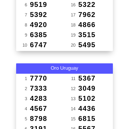
9519
5322
6
16
5392
7962
7
17
4920
4866
8
18
6385
3515
9
19
6747
5495
10
20
Oro Uruguay
7770
5367
1
11
7333
3049
2
12
4283
5102
3
13
4567
4436
4
14
8798
6815
5
15
3191
5567
6
16