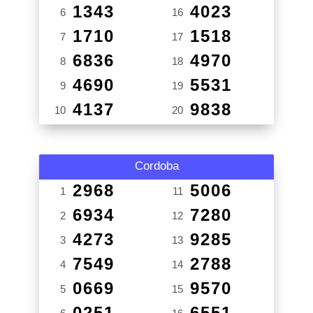
1343
4023
6
16
1710
1518
7
17
6836
4970
8
18
4690
5531
9
19
4137
9838
10
20
Cordoba
2968
5006
1
11
6934
7280
2
12
4273
9285
3
13
7549
2788
4
14
0669
9570
5
15
0251
6551