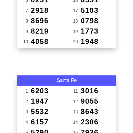
6
16
2918
5103
7
17
8696
0798
8
18
8219
1773
9
19
4058
1948
10
20
Santa Fe
6203
3016
1
11
1947
9055
2
12
5532
8643
3
13
6157
2306
4
14
5290
7926
5
15