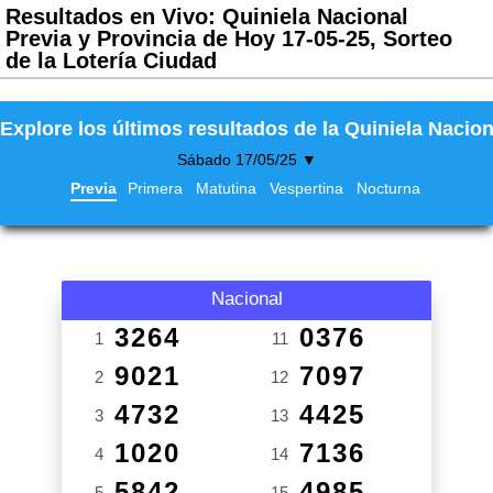
Resultados en Vivo: Quiniela Nacional
Previa y Provincia de Hoy 17-05-25, Sorteo
de la Lotería Ciudad
Explore los últimos resultados de la Quiniela Nacion
Sábado 17/05/25 ▼
Previa
Primera
Matutina
Vespertina
Nocturna
Nacional
3264
0376
1
11
9021
7097
2
12
4732
4425
3
13
1020
7136
4
14
5842
4985
5
15