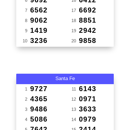
6
16
6562
6692
7
17
9062
8851
8
18
1419
2942
9
19
3236
9858
10
20
Santa Fe
9727
6143
1
11
4365
0971
2
12
9486
3633
3
13
5086
0979
4
14
7642
2414
5
15