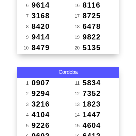
9614
8116
6
16
3168
8725
7
17
8420
6478
8
18
9414
9822
9
19
8479
5135
10
20
Cordoba
0907
5834
1
11
9294
7352
2
12
3216
1823
3
13
4104
1447
4
14
9226
4604
5
15
9692
6412