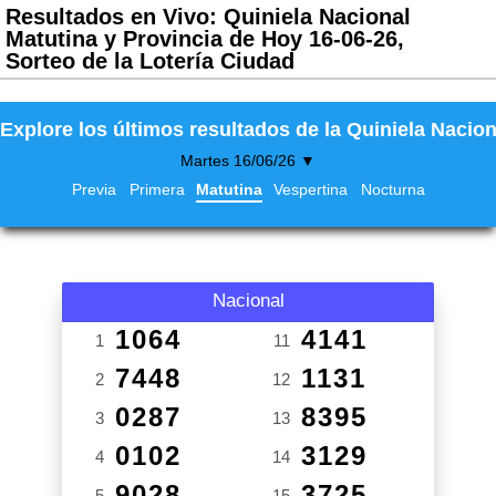
Resultados en Vivo: Quiniela Nacional
Matutina y Provincia de Hoy 16-06-26,
Sorteo de la Lotería Ciudad
Explore los últimos resultados de la Quiniela Nacion
Martes 16/06/26 ▼
Previa
Primera
Matutina
Vespertina
Nocturna
Nacional
1064
4141
1
11
7448
1131
2
12
0287
8395
3
13
0102
3129
4
14
9028
3725
5
15