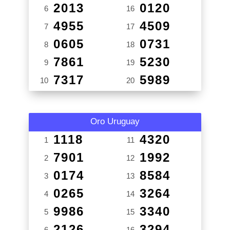
2013
0120
6
16
4955
4509
7
17
0605
0731
8
18
7861
5230
9
19
7317
5989
10
20
Oro Uruguay
1118
4320
1
11
7901
1992
2
12
0174
8584
3
13
0265
3264
4
14
9986
3340
5
15
2126
3294
6
16