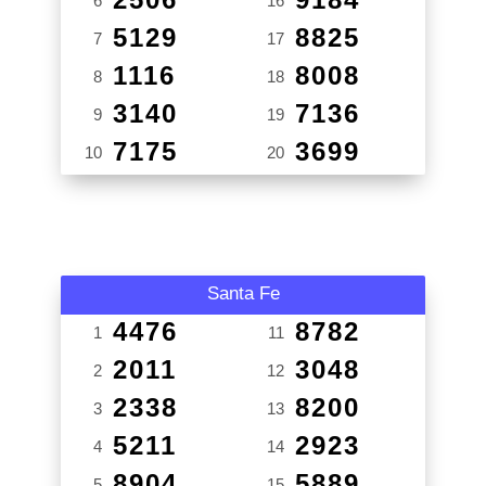
6
16
5129
8825
7
17
1116
8008
8
18
3140
7136
9
19
7175
3699
10
20
Santa Fe
4476
8782
1
11
2011
3048
2
12
2338
8200
3
13
5211
2923
4
14
8904
5889
5
15