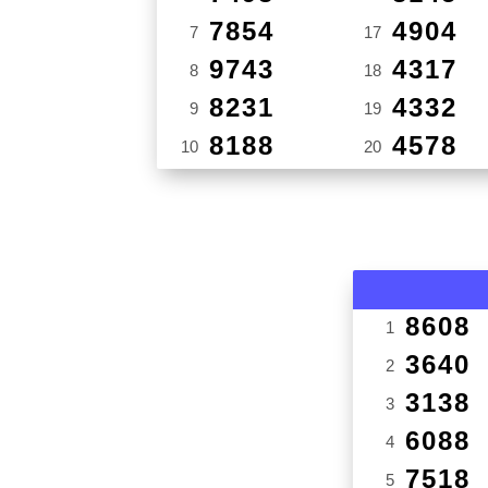
7854
4904
7
17
9743
4317
8
18
8231
4332
9
19
8188
4578
10
20
8608
1
3640
2
3138
3
6088
4
7518
5