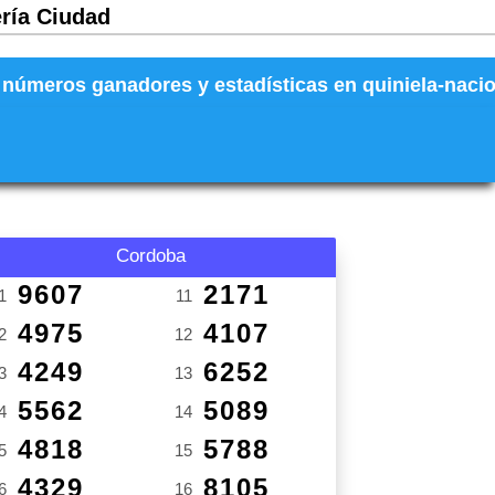
ería Ciudad
números ganadores y estadísticas en quiniela-naciona
Cordoba
9607
2171
1
11
4975
4107
2
12
4249
6252
3
13
5562
5089
4
14
4818
5788
5
15
4329
8105
6
16