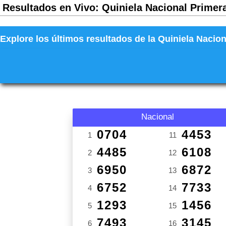
Resultados en Vivo: Quiniela Nacional Primera
Explore los últimos resultados de la Quiniela Nacion
Nacional
0704
4453
1
11
4485
6108
2
12
6950
6872
3
13
6752
7733
4
14
1293
1456
5
15
7493
3145
6
16