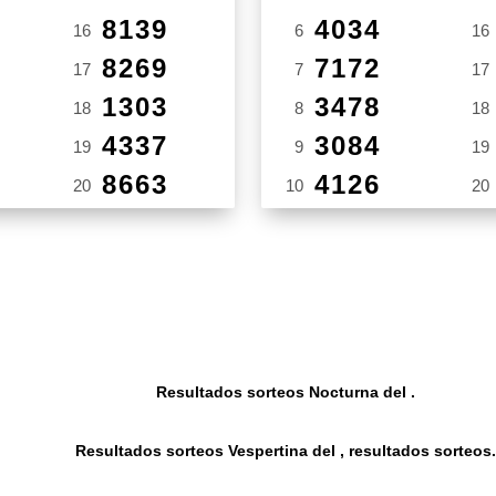
8139
4034
16
6
16
8269
7172
17
7
17
1303
3478
18
8
18
4337
3084
19
9
19
8663
4126
20
10
20
Resultados sorteos Nocturna del .
Resultados sorteos Vespertina del , resultados sorteos.