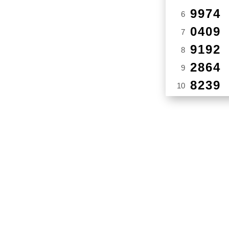
9974
6
0409
7
9192
8
2864
9
8239
10