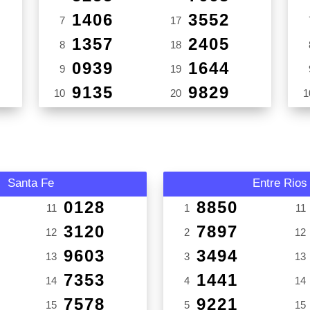
1406
3552
7
17
1357
2405
8
18
0939
1644
9
19
9135
9829
10
20
1
Santa Fe
Entre Rios
0128
8850
11
1
11
3120
7897
12
2
12
9603
3494
13
3
13
7353
1441
14
4
14
7578
9221
15
5
15