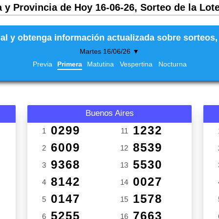
 y Provincia de Hoy 16-06-26, Sorteo de la Lot
al y obtenga información actualizada sobre sorteos, 
Martes 16/06/26 ▼
Previa
Primera
Matutina
Vespertina
Nocturna
Buenos Aires
0299
1232
1
11
6009
8539
2
12
9368
5530
3
13
8142
0027
4
14
0147
1578
5
15
5255
7663
6
16