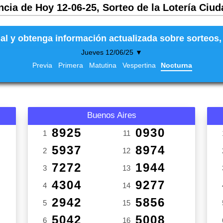
ncia de Hoy 12-06-25, Sorteo de la Lotería Ciud
al y obtenga información actualizada sobre sorteos, 
Jueves 12/06/25 ▼
Previa
Primera
Matutina
Vespertina
Nocturna
Buenos Aires
8925
0930
1
11
5937
8974
2
12
7272
1944
3
13
4304
9277
4
14
2942
5856
5
15
5042
5008
6
16