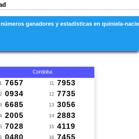
ad
números ganadores y estadísticas en quiniela-naciona
Cordoba
7657
7953
1
11
0934
7735
2
12
6685
3056
3
13
2005
2883
4
14
7028
4119
5
15
0480
7455
6
16