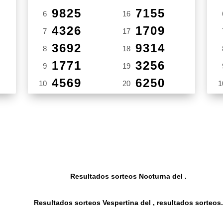
9825
7155
6
16
4326
1709
7
17
3692
9314
8
18
1771
3256
9
19
4569
6250
10
20
1
Resultados sorteos Nocturna del .
Resultados sorteos Vespertina del , resultados sorteos.