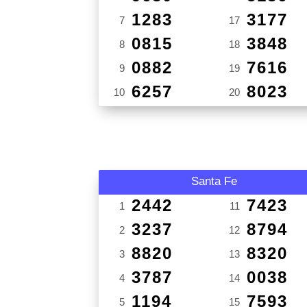
1283
3177
7
17
0815
3848
8
18
0882
7616
9
19
6257
8023
10
20
Santa Fe
2442
7423
1
11
3237
8794
2
12
8820
8320
3
13
3787
0038
4
14
1194
7593
5
15