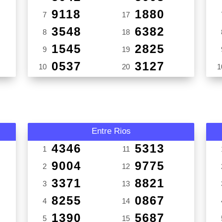
9118
1880
7
17
3548
6382
8
18
1545
2825
9
19
0537
3127
10
20
1
Entre Rios
4346
5313
1
11
9004
9775
2
12
3371
8821
3
13
8255
0867
4
14
1390
5687
5
15