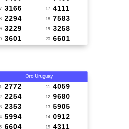
3166
4111
7
17
2294
7583
8
18
3229
3258
9
19
3601
6601
0
20
Oro Uruguay
2772
4059
1
11
2254
9680
2
12
2353
5905
3
13
5994
0912
4
14
6604
4311
5
15