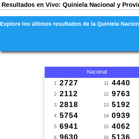
Resultados en Vivo: Quiniela Nacional y Provi
Explore los últimos resultados de la Quiniela Nacion
Nacional
2727
4440
1
11
2112
9763
2
12
2818
5192
3
13
5754
0939
4
14
6941
4062
5
15
9630
5136
6
16