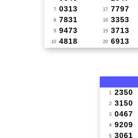
0313
7797
7
17
7831
3353
8
18
9473
3713
9
19
4818
6913
10
20
2350
1
3150
2
0467
3
9209
4
3061
5