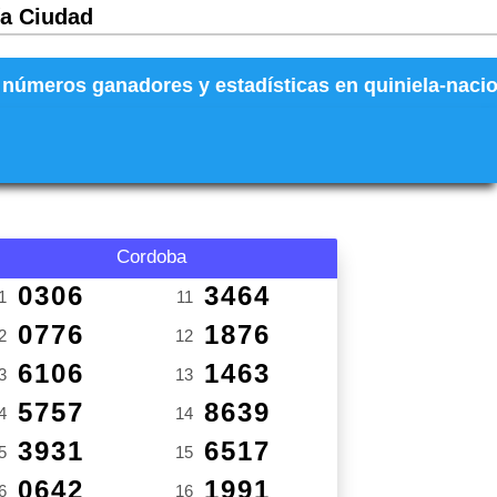
ía Ciudad
números ganadores y estadísticas en quiniela-naciona
Cordoba
0306
3464
1
11
0776
1876
2
12
6106
1463
3
13
5757
8639
4
14
3931
6517
5
15
0642
1991
6
16