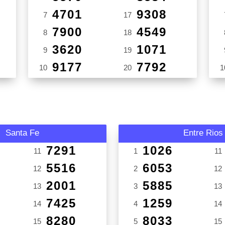
4701
9308
7
17
7900
4549
8
18
3620
1071
9
19
9177
7792
10
20
1
Santa Fe
Entre Rios
7291
1026
11
1
11
5516
6053
12
2
12
2001
5885
13
3
13
7425
1259
14
4
14
8280
8033
15
5
15