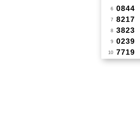
0844
6
8217
7
3823
8
0239
9
7719
10