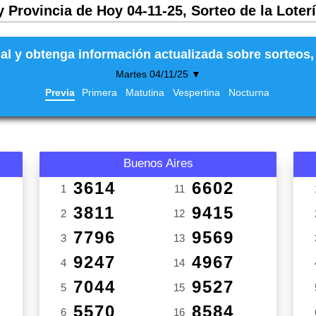
y Provincia de Hoy 04-11-25, Sorteo de la Loter
al y obtenga información actualizada sobre sorteos, 
Martes 04/11/25 ▼
Previa
Primera
Matutina
Vespertina
Nocturna
Buenos Aires
3614
6602
1
11
3811
9415
2
12
7796
9569
3
13
9247
4967
4
14
7044
9527
5
15
5570
8584
6
16