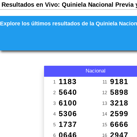
Resultados en Vivo: Quiniela Nacional Previa 
Explore los últimos resultados de la Quiniela Nacion
Nacional
1183
9181
1
11
5640
5898
2
12
6100
3218
3
13
5306
2599
4
14
1737
6666
5
15
0646
2947
6
16