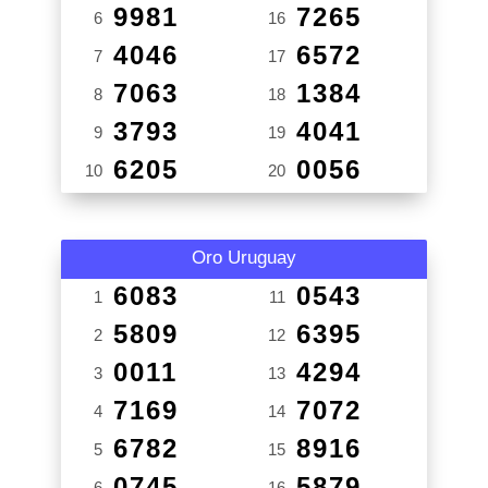
9981
7265
6
16
4046
6572
7
17
7063
1384
8
18
3793
4041
9
19
6205
0056
10
20
Oro Uruguay
6083
0543
1
11
5809
6395
2
12
0011
4294
3
13
7169
7072
4
14
6782
8916
5
15
0745
5879
6
16