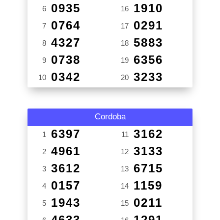
0935
1910
6
16
0764
0291
7
17
4327
5883
8
18
0738
6356
9
19
0342
3233
10
20
Cordoba
6397
3162
1
11
4961
3133
2
12
3612
6715
3
13
0157
1159
4
14
1943
0211
5
15
4633
1291