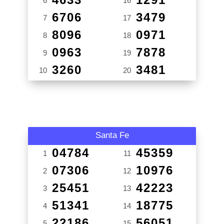
6
16
6706
3479
7
17
8096
0971
8
18
0963
7878
9
19
3260
3481
10
20
Santa Fe
04784
45359
1
11
07306
10976
2
12
25451
42223
3
13
51341
18775
4
14
22186
56051
5
15