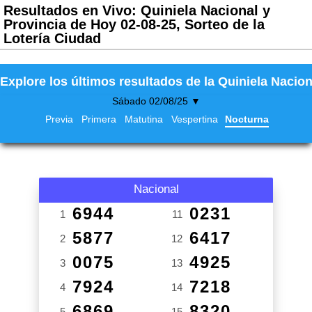
Resultados en Vivo: Quiniela Nacional y
Provincia de Hoy 02-08-25, Sorteo de la
Lotería Ciudad
Explore los últimos resultados de la Quiniela Nacion
Sábado 02/08/25 ▼
Previa
Primera
Matutina
Vespertina
Nocturna
Nacional
6944
0231
1
11
5877
6417
2
12
0075
4925
3
13
7924
7218
4
14
6869
8320
5
15