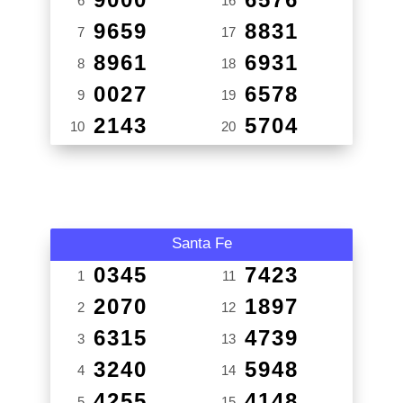
6
16
9659
8831
7
17
8961
6931
8
18
0027
6578
9
19
2143
5704
10
20
Santa Fe
0345
7423
1
11
2070
1897
2
12
6315
4739
3
13
3240
5948
4
14
4255
4148
5
15