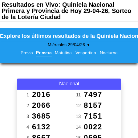
Resultados en Vivo: Quiniela Nacional
Primera y Provincia de Hoy 29-04-26, Sorteo
de la Lotería Ciudad
Explore los últimos resultados de la Quiniela Nacion
Miércoles 29/04/26 ▼
Previa
Primera
Matutina
Vespertina
Nocturna
Nacional
2016
7497
1
11
2066
8157
2
12
3685
7151
3
13
6132
0022
4
14
8667
0695
5
15