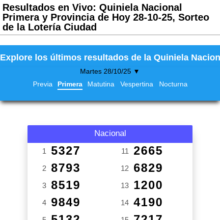
Resultados en Vivo: Quiniela Nacional
Primera y Provincia de Hoy 28-10-25, Sorteo
de la Lotería Ciudad
Explore los últimos resultados de la Quiniela Nacion
Martes 28/10/25 ▼
Previa
Primera
Matutina
Vespertina
Nocturna
Nacional
5327
2665
1
11
8793
6829
2
12
8519
1200
3
13
9849
4190
4
14
5132
7217
5
15