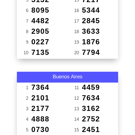
8095
5344
6
16
4482
2845
7
17
2905
3633
8
18
0227
1876
9
19
7135
7794
10
20
Buenos Aires
7364
4459
1
11
2101
7634
2
12
2177
3162
3
13
4888
2752
4
14
0730
2451
5
15