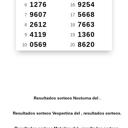
1276
9254
6
16
9607
5668
7
17
2612
7663
8
18
4119
1360
9
19
0569
8620
10
20
Resultados sorteos Nocturna del .
Resultados sorteos Vespertina del , resultados sorteos.