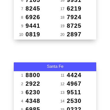
6
16
8245
6219
7
17
6926
7924
8
18
9441
8725
9
19
0819
2897
10
20
Santa Fe
8800
4424
1
11
2922
4967
2
12
6230
9511
3
13
4348
2530
4
14
6985
0222
5
15