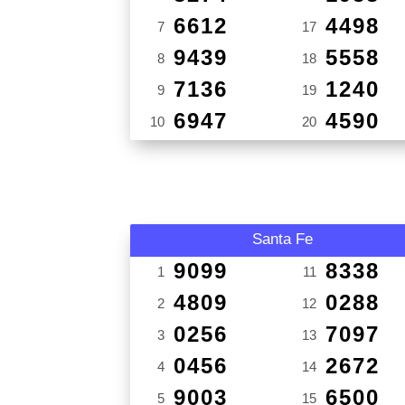
6612
4498
7
17
9439
5558
8
18
7136
1240
9
19
6947
4590
10
20
Santa Fe
9099
8338
1
11
4809
0288
2
12
0256
7097
3
13
0456
2672
4
14
9003
6500
5
15