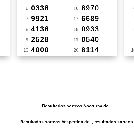
0338
8970
6
16
9921
6689
7
17
4136
0933
8
18
2528
0540
9
19
4000
8114
10
20
1
Resultados sorteos Nocturna del .
Resultados sorteos Vespertina del , resultados sorteos.