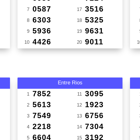
0587
3516
7
17
6303
5325
8
18
5936
9631
9
19
4426
9011
10
20
1
Entre Rios
7852
3095
1
11
5613
1923
2
12
7549
6756
3
13
2218
7304
4
14
6604
3192
5
15