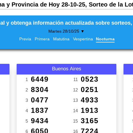
a y Provincia de Hoy 28-10-25, Sorteo de la Lo
al y obtenga información actualizada sobre sorteos, 
Martes 28/10/25 ▼
Previa
Primera
Matutina
Vespertina
Nocturna
Buenos Aires
6449
0523
1
11
8304
0251
2
12
0477
4933
3
13
1837
1913
4
14
9434
3165
5
15
6050
7224
6
16