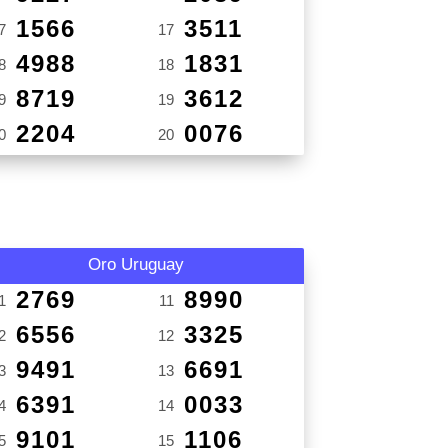
1566
3511
7
17
4988
1831
8
18
8719
3612
9
19
2204
0076
0
20
Oro Uruguay
2769
8990
1
11
6556
3325
2
12
9491
6691
3
13
6391
0033
4
14
9101
1106
5
15