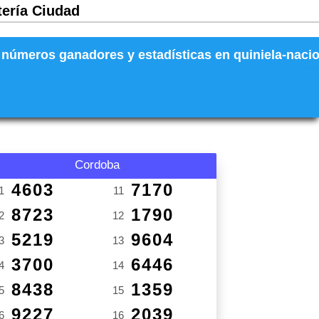
tería Ciudad
números ganadores y estadísticas en quiniela-naciona
Cordoba
4603
7170
1
11
8723
1790
2
12
5219
9604
3
13
3700
6446
4
14
8438
1359
5
15
9227
2039
6
16