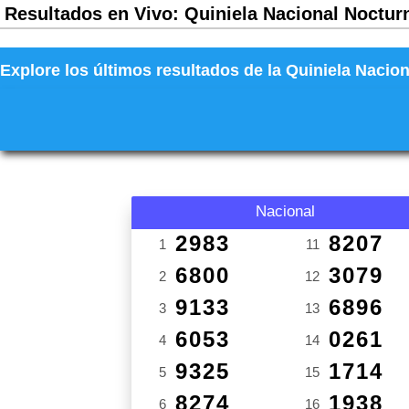
Resultados en Vivo: Quiniela Nacional Nocturn
Explore los últimos resultados de la Quiniela Nacion
Nacional
2983
8207
1
11
6800
3079
2
12
9133
6896
3
13
6053
0261
4
14
9325
1714
5
15
8274
1938
6
16