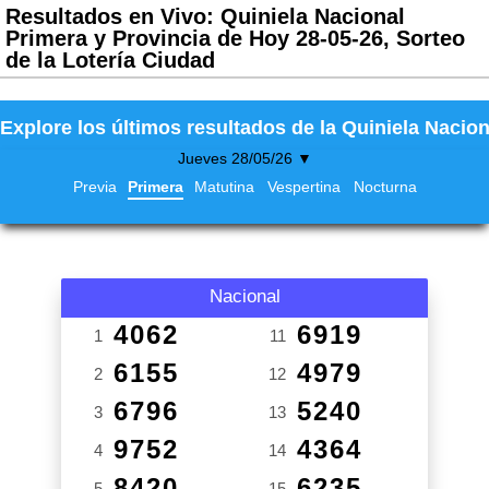
Resultados en Vivo: Quiniela Nacional
Primera y Provincia de Hoy 28-05-26, Sorteo
de la Lotería Ciudad
Explore los últimos resultados de la Quiniela Nacion
Jueves 28/05/26 ▼
Previa
Primera
Matutina
Vespertina
Nocturna
Nacional
4062
6919
1
11
6155
4979
2
12
6796
5240
3
13
9752
4364
4
14
8420
6235
5
15