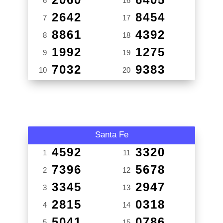
6
16
2642
8454
7
17
8861
4392
8
18
1992
1275
9
19
7032
9383
10
20
Santa Fe
4592
3320
1
11
7396
5678
2
12
3345
2947
3
13
2815
0318
4
14
5041
0786
5
15