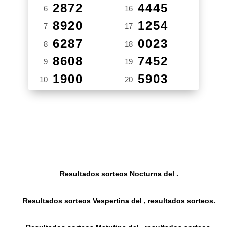
2872
4445
6
16
8920
1254
7
17
6287
0023
8
18
8608
7452
9
19
1900
5903
10
20
Resultados sorteos Nocturna del .
Resultados sorteos Vespertina del , resultados sorteos.