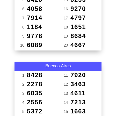
4058
9270
6
16
7914
4797
7
17
1184
1651
8
18
9778
8684
9
19
6089
4667
10
20
Buenos Aires
8428
7920
1
11
2278
3463
2
12
6035
4611
3
13
2556
7213
4
14
5372
1663
5
15