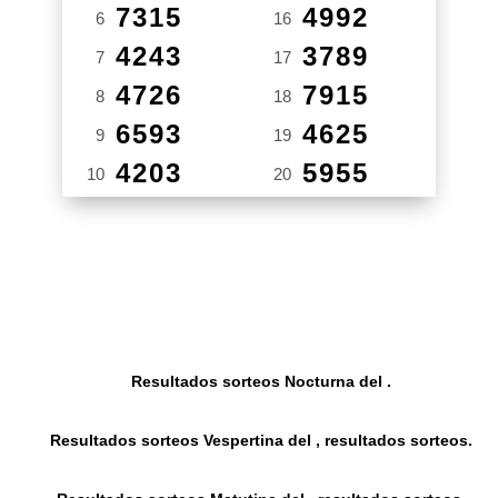
7315
4992
6
16
4243
3789
7
17
4726
7915
8
18
6593
4625
9
19
4203
5955
10
20
Resultados sorteos Nocturna del .
Resultados sorteos Vespertina del , resultados sorteos.