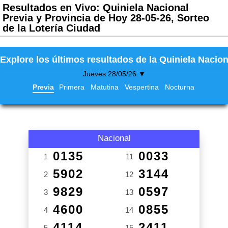
Resultados en Vivo: Quiniela Nacional
Previa y Provincia de Hoy 28-05-26, Sorteo
de la Lotería Ciudad
Explore los últimos resultados de la Quiniela Nacion
Jueves 28/05/26 ▼
Previa
Primera
Matutina
Vespertina
Nocturna
Nacional
0135
0033
1
11
5902
3144
2
12
9829
0597
3
13
4600
0855
4
14
4114
2411
5
15