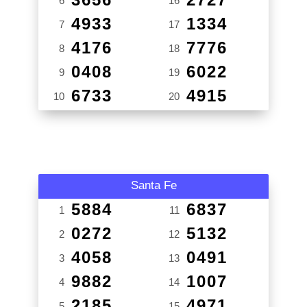
6
16
4933
1334
7
17
4176
7776
8
18
0408
6022
9
19
6733
4915
10
20
Santa Fe
5884
6837
1
11
0272
5132
2
12
4058
0491
3
13
9882
1007
4
14
2185
4971
5
15