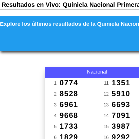
Resultados en Vivo: Quiniela Nacional Primera
Explore los últimos resultados de la Quiniela Nacion
Nacional
0774
1351
1
11
8528
5910
2
12
6961
6693
3
13
9668
7091
4
14
1733
3987
5
15
1829
9292
6
16