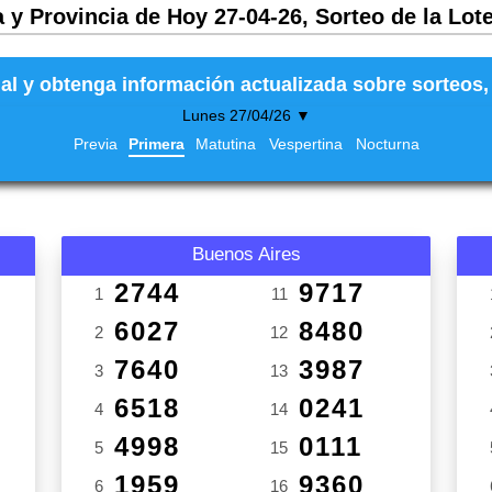
 y Provincia de Hoy 27-04-26, Sorteo de la Lot
al y obtenga información actualizada sobre sorteos, 
Lunes 27/04/26 ▼
Previa
Primera
Matutina
Vespertina
Nocturna
Buenos Aires
2744
9717
1
11
6027
8480
2
12
7640
3987
3
13
6518
0241
4
14
4998
0111
5
15
1959
9360
6
16