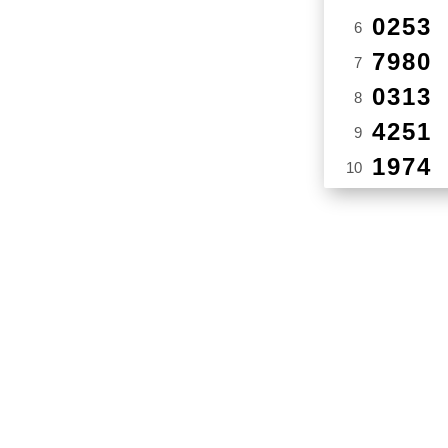
0253
6
7980
7
0313
8
4251
9
1974
10