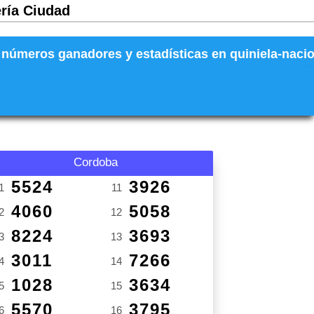
ería Ciudad
números ganadores y estadísticas en quiniela-naciona
Cordoba
5524
3926
1
11
4060
5058
2
12
8224
3693
3
13
3011
7266
4
14
1028
3634
5
15
5570
3795
6
16