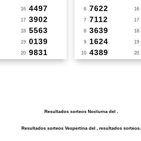
4497
7622
16
6
16
3902
7112
17
7
17
5563
3639
18
8
18
0139
1624
19
9
19
9831
4389
20
10
20
Resultados sorteos Nocturna del .
Resultados sorteos Vespertina del , resultados sorteos.