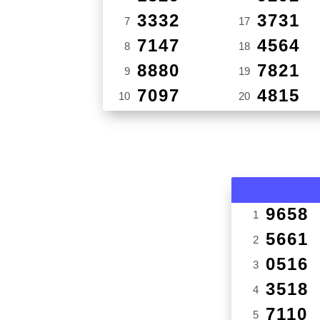
3332
3731
7
17
7147
4564
8
18
8880
7821
9
19
7097
4815
10
20
9658
1
5661
2
0516
3
3518
4
7110
5