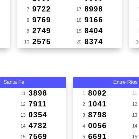
9722
8998
7
17
9769
9166
8
18
2749
8404
9
19
2575
8374
10
20
1
Santa Fe
Entre Rios
3898
8092
11
1
11
7911
1041
12
2
12
0354
8798
13
3
13
4782
0056
14
4
14
7569
6691
15
5
15