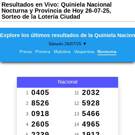
Resultados en Vivo: Quiniela Nacional
Nocturna y Provincia de Hoy 26-07-25,
Sorteo de la Lotería Ciudad
Explore los últimos resultados de la Quiniela Nacion
Sábado 26/07/25 ▼
Previa
Primera
Matutina
Vespertina
Nocturna
Nacional
0405
2032
1
11
8526
5928
2
12
0918
5466
3
13
2605
4965
4
14
2239
1912
5
15