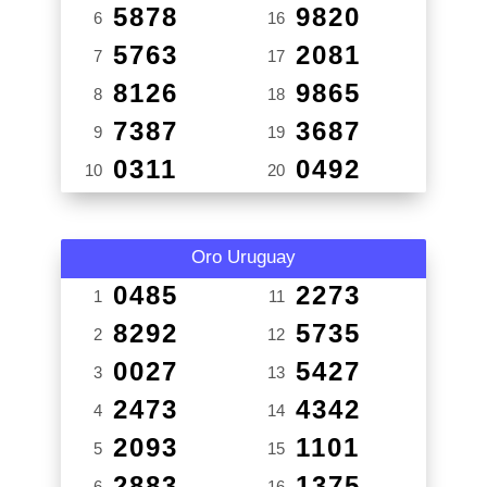
5878
9820
6
16
5763
2081
7
17
8126
9865
8
18
7387
3687
9
19
0311
0492
10
20
Oro Uruguay
0485
2273
1
11
8292
5735
2
12
0027
5427
3
13
2473
4342
4
14
2093
1101
5
15
2883
1375
6
16