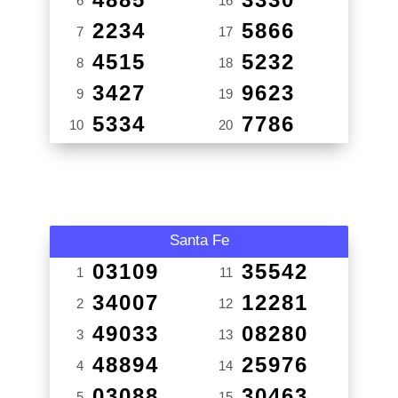
6
16
2234
5866
7
17
4515
5232
8
18
3427
9623
9
19
5334
7786
10
20
Santa Fe
03109
35542
1
11
34007
12281
2
12
49033
08280
3
13
48894
25976
4
14
03088
30463
5
15