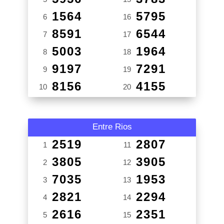
1564
5795
6
16
8591
6544
7
17
5003
1964
8
18
9197
7291
9
19
8156
4155
10
20
Entre Rios
2519
2807
1
11
3805
3905
2
12
7035
1953
3
13
2821
2294
4
14
2616
2351
5
15