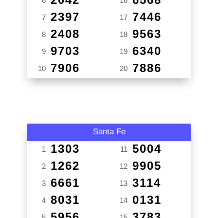
6
16
2397
7446
7
17
2408
9563
8
18
9703
6340
9
19
7906
7886
10
20
Santa Fe
1303
5004
1
11
1262
9905
2
12
6661
3114
3
13
8031
0131
4
14
5956
3783
5
15