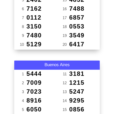
7162
7488
6
16
0112
6857
7
17
3150
0553
8
18
7480
3549
9
19
5129
6417
10
20
Buenos Aires
5444
3181
1
11
7009
1215
2
12
7023
5247
3
13
8916
9295
4
14
6050
0856
5
15