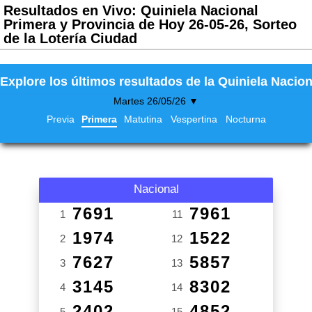
Resultados en Vivo: Quiniela Nacional
Primera y Provincia de Hoy 26-05-26, Sorteo
de la Lotería Ciudad
Explore los últimos resultados de la Quiniela Nacion
Martes 26/05/26 ▼
Previa
Primera
Matutina
Vespertina
Nocturna
Nacional
7691
7961
1
11
1974
1522
2
12
7627
5857
3
13
3145
8302
4
14
2402
4852
5
15