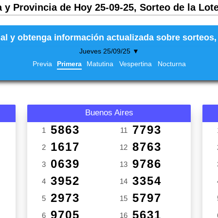
 y Provincia de Hoy 25-09-25, Sorteo de la Lot
al y obtenga información actualizada sobre sorteos, 
Jueves 25/09/25 ▼
Previa
Primera
Matutina
Vespertina
Nocturna
Buenos Aires
5863
7793
1
11
1617
8763
2
12
0639
9786
3
13
3952
3354
4
14
2973
5797
5
15
9705
5631
6
16