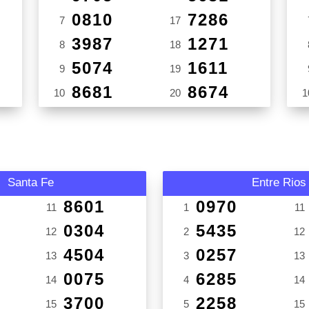
0810
7286
7
17
3987
1271
8
18
5074
1611
9
19
8681
8674
10
20
1
Santa Fe
Entre Rios
8601
0970
11
1
11
0304
5435
12
2
12
4504
0257
13
3
13
0075
6285
14
4
14
3700
2258
15
5
15