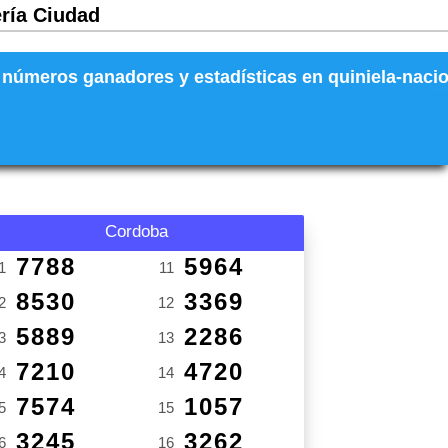
ería Ciudad
números ganadores y estadísticas en quiniela-naciona
Cordoba
7788
5964
1
11
8530
3369
2
12
5889
2286
3
13
7210
4720
4
14
7574
1057
5
15
3245
3262
6
16