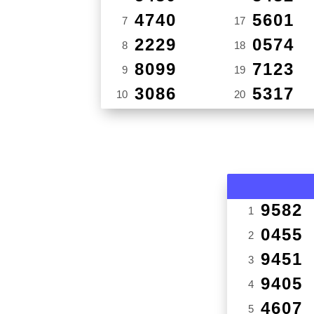
4740
5601
7
17
2229
0574
8
18
8099
7123
9
19
3086
5317
10
20
9582
1
0455
2
9451
3
9405
4
4607
5