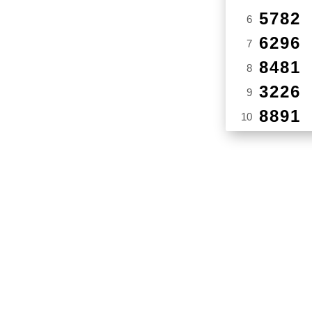
5782
6
6296
7
8481
8
3226
9
8891
10