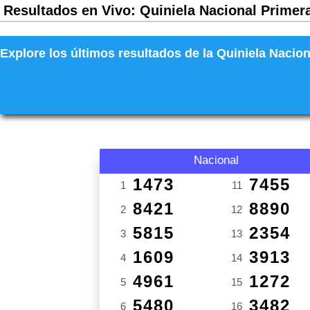
Resultados en Vivo: Quiniela Nacional Primera
Explore los últimos resultados de la Quiniela Nacion
Nacional
1473
7455
1
11
8421
8890
2
12
5815
2354
3
13
1609
3913
4
14
4961
1272
5
15
5480
3482
6
16