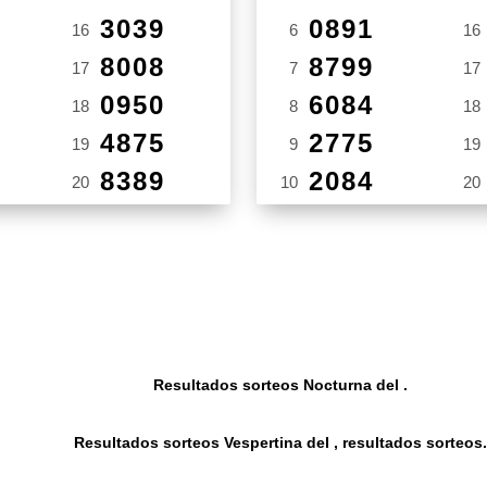
3039
0891
16
6
16
8008
8799
17
7
17
0950
6084
18
8
18
4875
2775
19
9
19
8389
2084
20
10
20
Resultados sorteos Nocturna del .
Resultados sorteos Vespertina del , resultados sorteos.