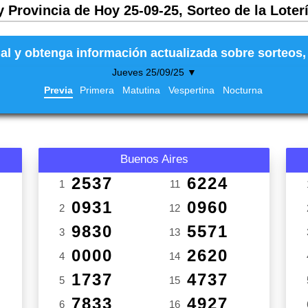
y Provincia de Hoy 25-09-25, Sorteo de la Loter
al y obtenga información actualizada sobre sorteos, 
Jueves 25/09/25 ▼
Previa
Primera
Matutina
Vespertina
Nocturna
Buenos Aires
2537
6224
1
11
0931
0960
2
12
9830
5571
3
13
0000
2620
4
14
1737
4737
5
15
7833
4927
6
16