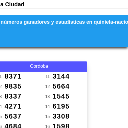
ía Ciudad
números ganadores y estadísticas en quiniela-naciona
Cordoba
8371
3144
1
11
9835
5664
2
12
8337
1545
3
13
4271
6195
4
14
5637
3308
5
15
4684
1598
6
16