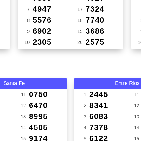
4947
7324
7
17
5576
7740
8
18
6902
3686
9
19
2305
2575
10
20
1
Santa Fe
Entre Rios
0750
2445
11
1
11
6470
8341
12
2
12
8995
6083
13
3
13
4505
7378
14
4
14
9174
6122
15
5
15