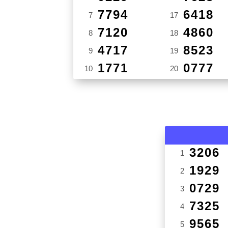
7794
6418
7
17
7120
4860
8
18
4717
8523
9
19
1771
0777
10
20
3206
1
1929
2
0729
3
7325
4
9565
5