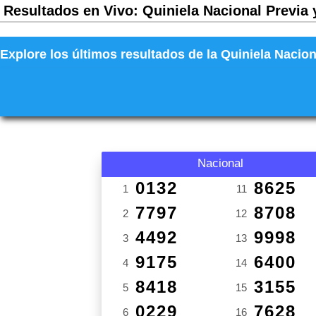
Resultados en Vivo: Quiniela Nacional Previa 
Explore los últimos resultados de la Quiniela Nacion
Nacional
0132
8625
1
11
7797
8708
2
12
4492
9998
3
13
9175
6400
4
14
8418
3155
5
15
0229
7628
6
16