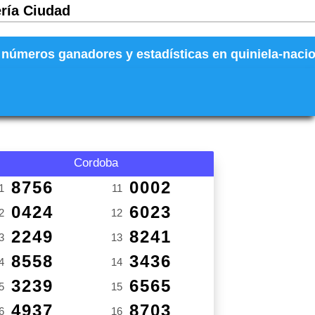
ería Ciudad
números ganadores y estadísticas en quiniela-naciona
Cordoba
8756
0002
1
11
0424
6023
2
12
2249
8241
3
13
8558
3436
4
14
3239
6565
5
15
4937
8703
6
16