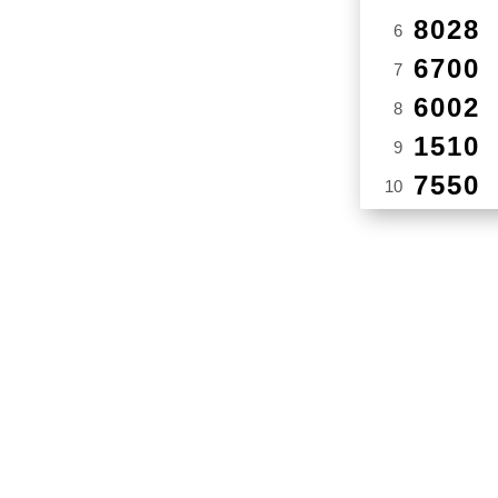
8028
6
6700
7
6002
8
1510
9
7550
10