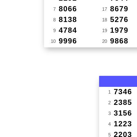
8066
8679
7
17
8138
5276
8
18
4784
1979
9
19
9996
9868
10
20
7346
1
2385
2
3156
3
1223
4
2203
5