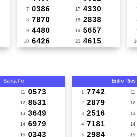
0386
4330
7
17
7870
2838
8
18
4480
5657
9
19
6426
4615
10
20
1
Santa Fe
Entre Rios
0573
7742
11
1
11
8531
2879
12
2
12
3649
2516
13
3
13
6979
7181
14
4
14
0343
2984
15
5
15