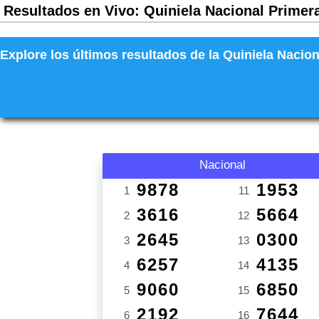
Resultados en Vivo: Quiniela Nacional Primera
Explore los últimos resultados de la Quiniela Nacion
Nacional
9878
1953
1
11
3616
5664
2
12
2645
0300
3
13
6257
4135
4
14
9060
6850
5
15
2192
7644
6
16