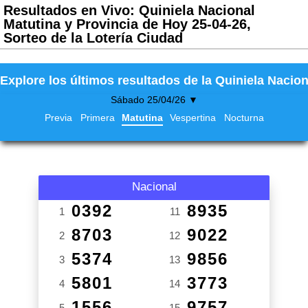
Resultados en Vivo: Quiniela Nacional
Matutina y Provincia de Hoy 25-04-26,
Sorteo de la Lotería Ciudad
Explore los últimos resultados de la Quiniela Nacion
Sábado 25/04/26 ▼
Previa
Primera
Matutina
Vespertina
Nocturna
Nacional
0392
8935
1
11
8703
9022
2
12
5374
9856
3
13
5801
3773
4
14
1556
9757
5
15