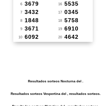
3679
5535
6
16
3432
0345
7
17
1848
5758
8
18
3671
6910
9
19
6092
4642
10
20
Resultados sorteos Nocturna del .
Resultados sorteos Vespertina del , resultados sorteos.