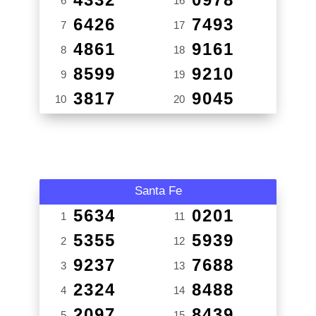
6
16
6426
7493
7
17
4861
9161
8
18
8599
9210
9
19
3817
9045
10
20
Santa Fe
5634
0201
1
11
5355
5939
2
12
9237
7688
3
13
2324
8488
4
14
2097
8439
5
15