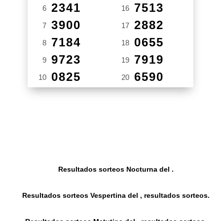
2341
7513
6
16
3900
2882
7
17
7184
0655
8
18
9723
7919
9
19
0825
6590
10
20
Resultados sorteos Nocturna del .
Resultados sorteos Vespertina del , resultados sorteos.