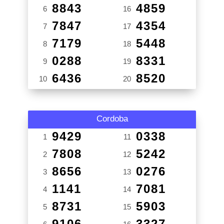
8843
4859
6
16
7847
4354
7
17
7179
5448
8
18
0288
8331
9
19
6436
8520
10
20
Cordoba
9429
0338
1
11
7808
5242
2
12
8656
0276
3
13
1141
7081
4
14
8731
5903
5
15
9106
3327