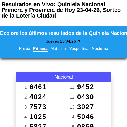
Resultados en Vivo: Quiniela Nacional
Primera y Provincia de Hoy 23-04-26, Sorteo
de la Lotería Ciudad
Explore los últimos resultados de la Quiniela Nacion
Jueves 23/04/26 ▼
Previa
Primera
Matutina
Vespertina
Nocturna
Nacional
6461
9452
1
11
4024
0430
2
12
7573
3027
3
13
1025
5046
4
14
5827
0869
5
15