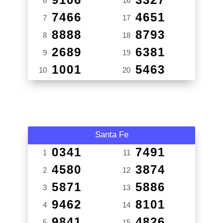
6
16
7466
4651
7
17
8888
8793
8
18
2689
6381
9
19
1001
5463
10
20
Santa Fe
0341
7491
1
11
4580
3874
2
12
5871
5886
3
13
9462
8101
4
14
9841
4826
5
15