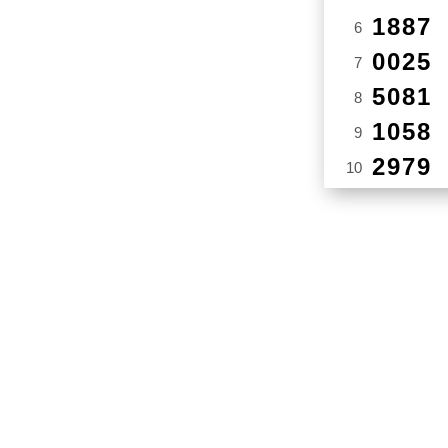
1887
6
0025
7
5081
8
1058
9
2979
10