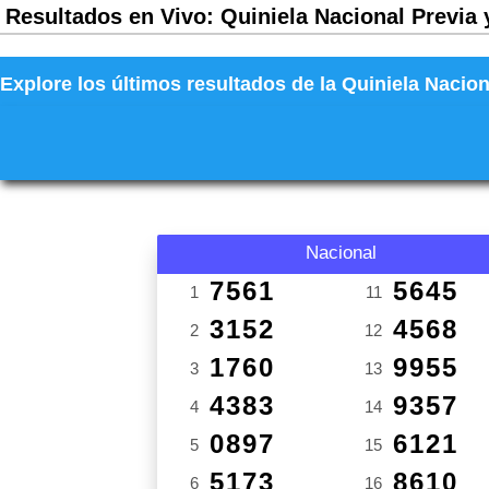
Resultados en Vivo: Quiniela Nacional Previa 
Explore los últimos resultados de la Quiniela Nacion
Nacional
7561
5645
1
11
3152
4568
2
12
1760
9955
3
13
4383
9357
4
14
0897
6121
5
15
5173
8610
6
16