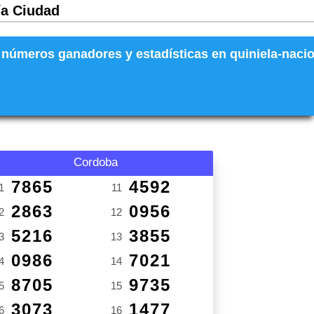
ía Ciudad
números ganadores y estadísticas en quiniela-naciona
Cordoba
7865
4592
1
11
2863
0956
2
12
5216
3855
3
13
0986
7021
4
14
8705
9735
5
15
3073
1477
6
16