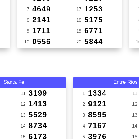
4649
1253
7
17
2141
5175
8
18
1711
6771
9
19
0556
5844
10
20
1
Santa Fe
Entre Rios
3199
1334
11
1
11
1413
9121
12
2
12
5529
8595
13
3
13
8734
7167
14
4
14
6173
3976
15
5
15