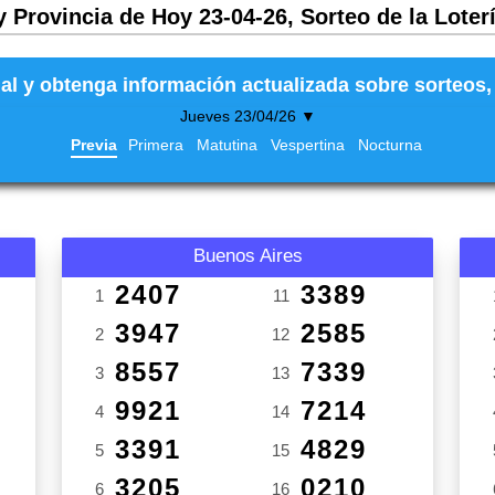
y Provincia de Hoy 23-04-26, Sorteo de la Loter
al y obtenga información actualizada sobre sorteos, 
Jueves 23/04/26 ▼
Previa
Primera
Matutina
Vespertina
Nocturna
Buenos Aires
2407
3389
1
11
3947
2585
2
12
8557
7339
3
13
9921
7214
4
14
3391
4829
5
15
3205
0210
6
16