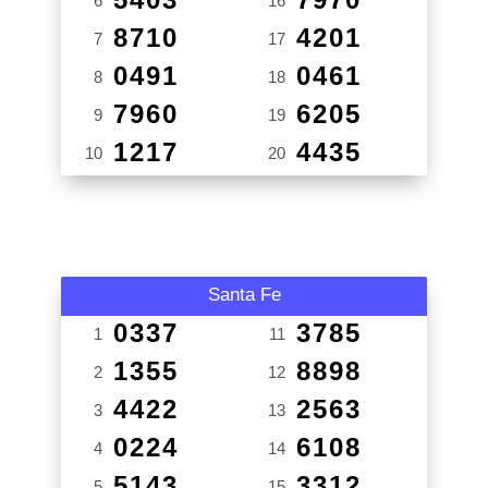
6
16
8710
4201
7
17
0491
0461
8
18
7960
6205
9
19
1217
4435
10
20
Santa Fe
0337
3785
1
11
1355
8898
2
12
4422
2563
3
13
0224
6108
4
14
5143
3312
5
15