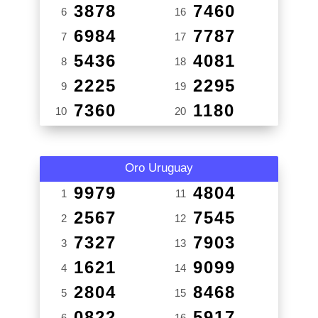
3878
7460
6
16
6984
7787
7
17
5436
4081
8
18
2225
2295
9
19
7360
1180
10
20
Oro Uruguay
9979
4804
1
11
2567
7545
2
12
7327
7903
3
13
1621
9099
4
14
2804
8468
5
15
0822
5917
6
16