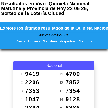
Resultados en Vivo: Quiniela Nacional
Matutina y Provincia de Hoy 22-05-25,
Sorteo de la Lotería Ciudad
Explore los últimos resultados de la Quiniela Nacion
Jueves 22/05/25 ▼
Previa
Primera
Matutina
Vespertina
Nocturna
Nacional
9419
4700
1
11
2206
7852
2
12
7353
7354
3
13
1047
9128
4
14
2394
8386
5
15