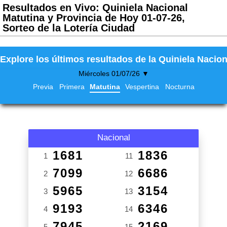
Resultados en Vivo: Quiniela Nacional
Matutina y Provincia de Hoy 01-07-26,
Sorteo de la Lotería Ciudad
Explore los últimos resultados de la Quiniela Nacion
Miércoles 01/07/26 ▼
Previa
Primera
Matutina
Vespertina
Nocturna
Nacional
1681
1836
1
11
7099
6686
2
12
5965
3154
3
13
9193
6346
4
14
7945
2169
5
15