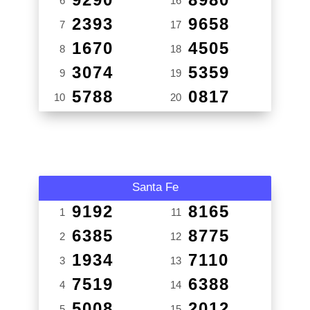
6
16
2393
9658
7
17
1670
4505
8
18
3074
5359
9
19
5788
0817
10
20
Santa Fe
9192
8165
1
11
6385
8775
2
12
1934
7110
3
13
7519
6388
4
14
5008
2012
5
15