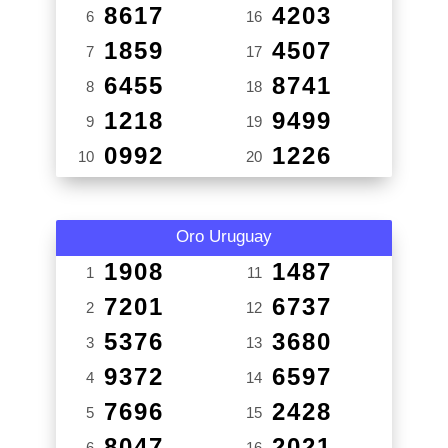
8617
4203
6
16
1859
4507
7
17
6455
8741
8
18
1218
9499
9
19
0992
1226
10
20
Oro Uruguay
1908
1487
1
11
7201
6737
2
12
5376
3680
3
13
9372
6597
4
14
7696
2428
5
15
8047
2021
6
16