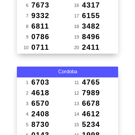
7673
4317
6
16
9332
6155
7
17
6811
3482
8
18
0786
8496
9
19
0711
2411
10
20
Cordoba
6703
4765
1
11
4618
7989
2
12
6570
6678
3
13
2408
4612
4
14
8730
5234
5
15
0143
1998