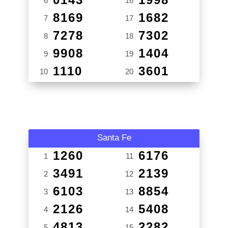
6
16
8169
1682
7
17
7278
7302
8
18
9908
1404
9
19
1110
3601
10
20
Santa Fe
1260
6176
1
11
3491
2139
2
12
6103
8854
3
13
2126
5408
4
14
4813
2282
5
15