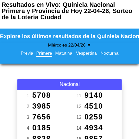
Resultados en Vivo: Quiniela Nacional
Primera y Provincia de Hoy 22-04-26, Sorteo
de la Lotería Ciudad
Explore los últimos resultados de la Quiniela Nacion
Miércoles 22/04/26 ▼
Previa
Primera
Matutina
Vespertina
Nocturna
Nacional
5708
9140
1
11
3985
4510
2
12
7656
0259
3
13
0185
4934
4
14
8828
9857
5
15