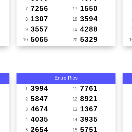
7256
1550
7
17
1307
3594
8
18
3557
4288
9
19
5065
5329
10
20
1
Entre Rios
3994
7761
1
11
5847
8921
2
12
4674
1367
3
13
4035
3935
4
14
2654
5751
5
15