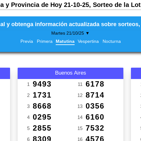
a y Provincia de Hoy 21-10-25, Sorteo de la Lo
al y obtenga información actualizada sobre sorteos, 
Martes 21/10/25 ▼
Previa
Primera
Matutina
Vespertina
Nocturna
Buenos Aires
9493
6178
1
11
1731
8714
2
12
8668
0356
3
13
0295
6160
4
14
2855
7532
5
15
8309
4576
6
16