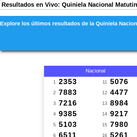
Resultados en Vivo: Quiniela Nacional Matutin
Explore los últimos resultados de la Quiniela Nacion
Nacional
2353
5076
1
11
7883
4477
2
12
7216
8984
3
13
9385
9217
4
14
5103
7980
5
15
6511
5261
6
16