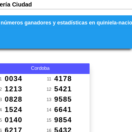
tería Ciudad
números ganadores y estadísticas en quiniela-naciona
Cordoba
0034
4178
1
11
1213
5421
2
12
0828
9585
3
13
1524
6641
4
14
0140
9854
5
15
6217
5432
6
16