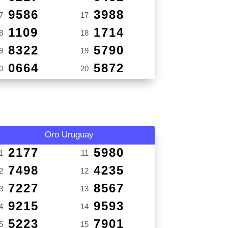
9586
3988
7
17
1109
1714
8
18
8322
5790
9
19
0664
5872
0
20
Oro Uruguay
2177
5980
1
11
7498
4235
2
12
7227
8567
3
13
9215
9593
4
14
5223
7901
5
15