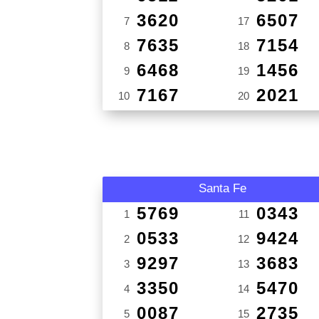
3620
6507
7
17
7635
7154
8
18
6468
1456
9
19
7167
2021
10
20
Santa Fe
5769
0343
1
11
0533
9424
2
12
9297
3683
3
13
3350
5470
4
14
0087
2735
5
15