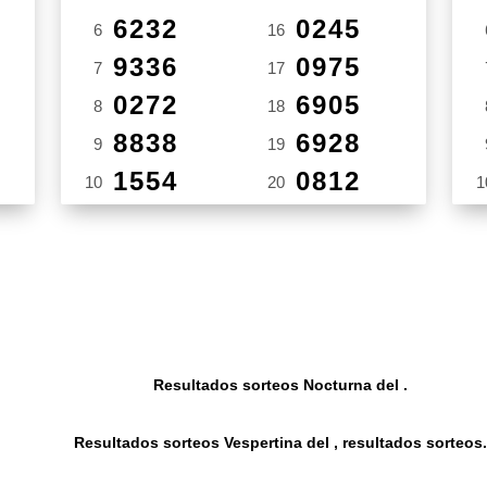
6232
0245
6
16
9336
0975
7
17
0272
6905
8
18
8838
6928
9
19
1554
0812
10
20
1
Resultados sorteos Nocturna del .
Resultados sorteos Vespertina del , resultados sorteos.