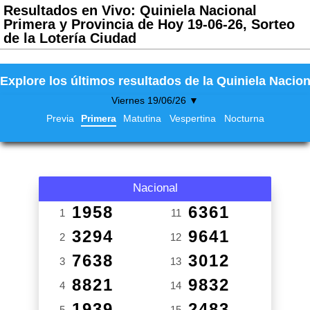
Resultados en Vivo: Quiniela Nacional
Primera y Provincia de Hoy 19-06-26, Sorteo
de la Lotería Ciudad
Explore los últimos resultados de la Quiniela Nacion
Viernes 19/06/26 ▼
Previa
Primera
Matutina
Vespertina
Nocturna
Nacional
1958
6361
1
11
3294
9641
2
12
7638
3012
3
13
8821
9832
4
14
1939
2483
5
15