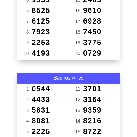
8525
9610
6
16
6125
6928
7
17
7923
7450
8
18
2253
3775
9
19
4193
0729
10
20
Buenos Aires
0544
3701
1
11
4433
3164
2
12
5831
9359
3
13
8081
8216
4
14
2225
8722
5
15