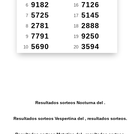
9182
7126
6
16
5725
5145
7
17
2781
2888
8
18
7791
9250
9
19
5690
3594
10
20
Resultados sorteos Nocturna del .
Resultados sorteos Vespertina del , resultados sorteos.