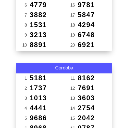
4779
9781
6
16
3882
5847
7
17
1531
4294
8
18
3213
6748
9
19
8891
6921
10
20
Cordoba
5181
8162
1
11
1737
7691
2
12
1013
3603
3
13
4441
2754
4
14
9686
2042
5
15
8968
0787