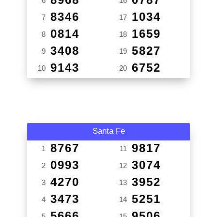
6
16
8346
1034
7
17
0814
1659
8
18
3408
5827
9
19
9143
6752
10
20
Santa Fe
8767
9817
1
11
0993
3074
2
12
4270
3952
3
13
3473
5251
4
14
5666
9506
5
15