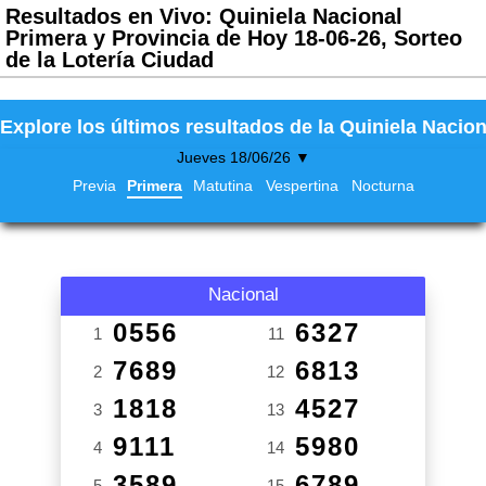
Resultados en Vivo: Quiniela Nacional
Primera y Provincia de Hoy 18-06-26, Sorteo
de la Lotería Ciudad
Explore los últimos resultados de la Quiniela Nacion
Jueves 18/06/26 ▼
Previa
Primera
Matutina
Vespertina
Nocturna
Nacional
0556
6327
1
11
7689
6813
2
12
1818
4527
3
13
9111
5980
4
14
3589
6789
5
15