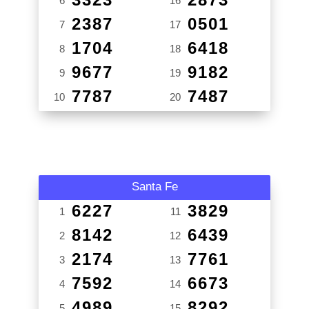
6
16
2387
0501
7
17
1704
6418
8
18
9677
9182
9
19
7787
7487
10
20
Santa Fe
6227
3829
1
11
8142
6439
2
12
2174
7761
3
13
7592
6673
4
14
4989
8292
5
15