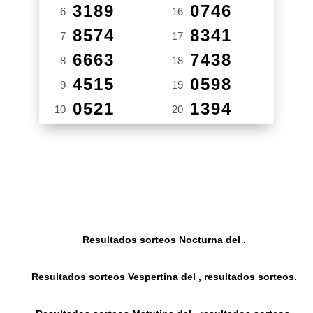
3189
0746
6
16
8574
8341
7
17
6663
7438
8
18
4515
0598
9
19
0521
1394
10
20
Resultados sorteos Nocturna del .
Resultados sorteos Vespertina del , resultados sorteos.