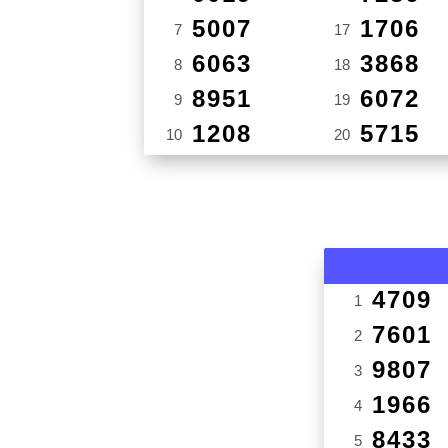
5007
1706
7
17
6063
3868
8
18
8951
6072
9
19
1208
5715
10
20
4709
1
7601
2
9807
3
1966
4
8433
5