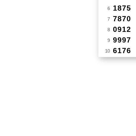
1875
6
7870
7
0912
8
9997
9
6176
10