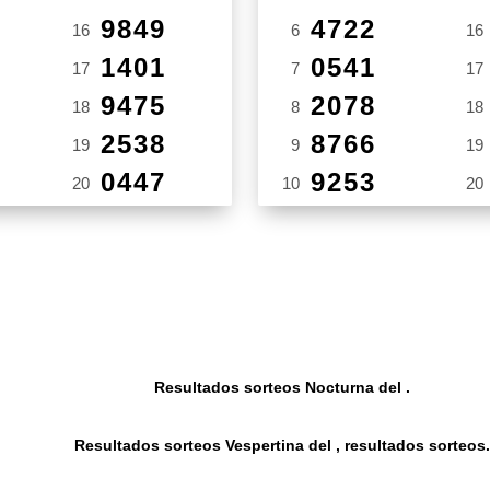
9849
4722
16
6
16
1401
0541
17
7
17
9475
2078
18
8
18
2538
8766
19
9
19
0447
9253
20
10
20
Resultados sorteos Nocturna del .
Resultados sorteos Vespertina del , resultados sorteos.