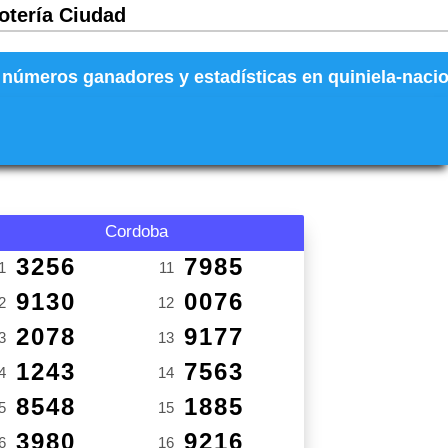
Lotería Ciudad
números ganadores y estadísticas en quiniela-naciona
Cordoba
3256
7985
1
11
9130
0076
2
12
2078
9177
3
13
1243
7563
4
14
8548
1885
5
15
3980
9216
6
16