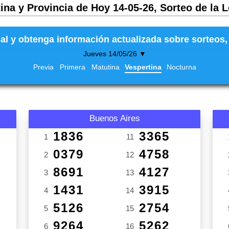
ina y Provincia de Hoy 14-05-26, Sorteo de la 
al y obtenga información actualizada sobre sorteos, 
Jueves 14/05/26 ▼
Previa
Primera
Matutina
Vespertina
Nocturna
Buenos Aires
1836
3365
1
11
0379
4758
2
12
8691
4127
3
13
1431
3915
4
14
5126
2754
5
15
9264
5262
6
16