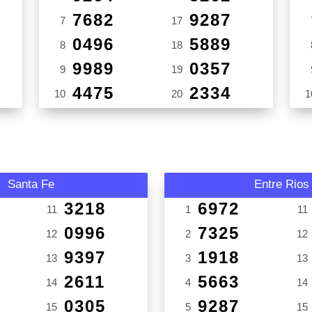
7682
9287
7
17
0496
5889
8
18
9989
0357
9
19
4475
2334
10
20
1
Santa Fe
Entre Rios
3218
6972
11
1
11
0996
7325
12
2
12
9397
1918
13
3
13
2611
5663
14
4
14
0305
9287
15
5
15