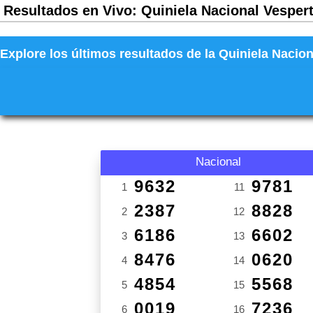
Resultados en Vivo: Quiniela Nacional Vespert
Explore los últimos resultados de la Quiniela Nacion
Nacional
9632
9781
1
11
2387
8828
2
12
6186
6602
3
13
8476
0620
4
14
4854
5568
5
15
0019
7236
6
16