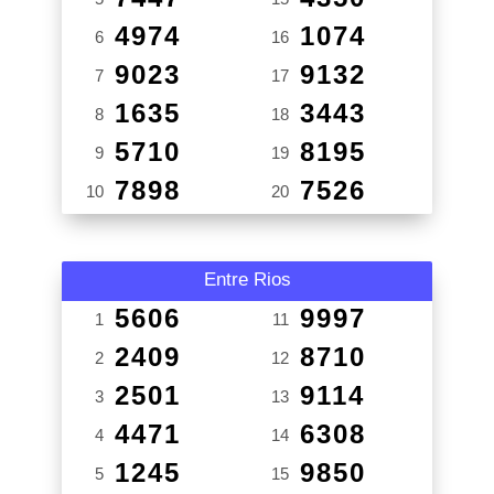
4974
1074
6
16
9023
9132
7
17
1635
3443
8
18
5710
8195
9
19
7898
7526
10
20
Entre Rios
5606
9997
1
11
2409
8710
2
12
2501
9114
3
13
4471
6308
4
14
1245
9850
5
15