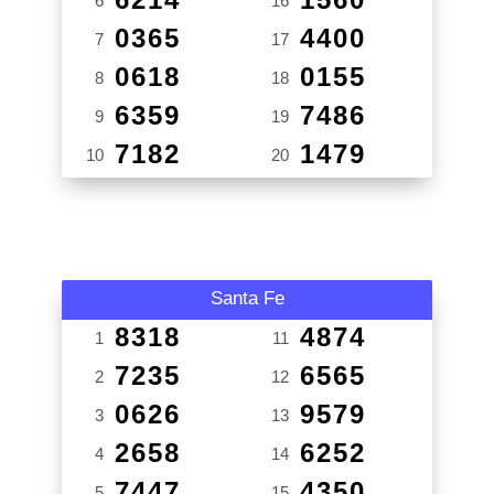
6
16
0365
4400
7
17
0618
0155
8
18
6359
7486
9
19
7182
1479
10
20
Santa Fe
8318
4874
1
11
7235
6565
2
12
0626
9579
3
13
2658
6252
4
14
7447
4350
5
15