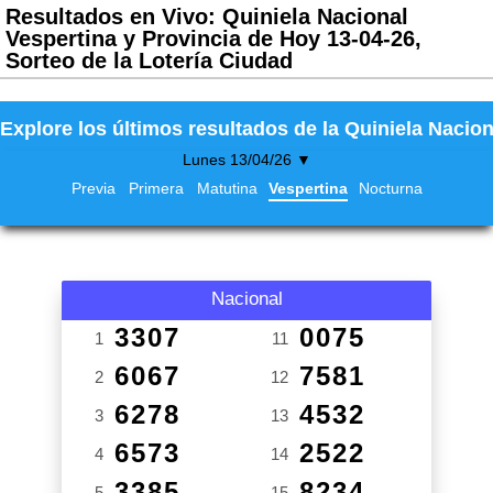
Resultados en Vivo: Quiniela Nacional
Vespertina y Provincia de Hoy 13-04-26,
Sorteo de la Lotería Ciudad
Explore los últimos resultados de la Quiniela Nacion
Lunes 13/04/26 ▼
Previa
Primera
Matutina
Vespertina
Nocturna
Nacional
3307
0075
1
11
6067
7581
2
12
6278
4532
3
13
6573
2522
4
14
3385
8234
5
15