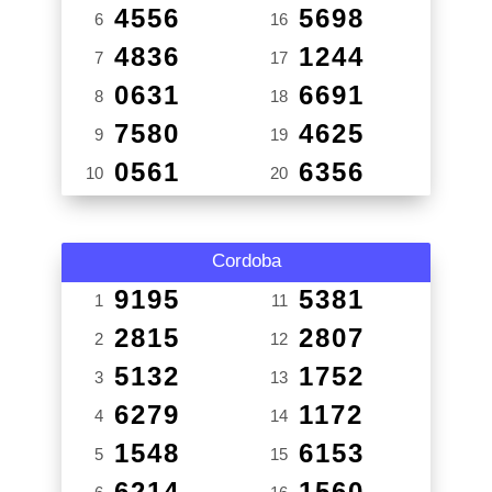
4556
5698
6
16
4836
1244
7
17
0631
6691
8
18
7580
4625
9
19
0561
6356
10
20
Cordoba
9195
5381
1
11
2815
2807
2
12
5132
1752
3
13
6279
1172
4
14
1548
6153
5
15
6214
1560