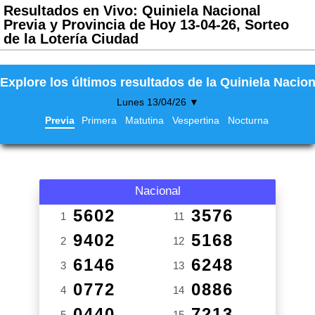
Resultados en Vivo: Quiniela Nacional
Previa y Provincia de Hoy 13-04-26, Sorteo
de la Lotería Ciudad
Explore los últimos resultados de la Quiniela Nacion
Lunes 13/04/26 ▼
Previa
Primera
Matutina
Vespertina
Nocturna
Nacional
5602
3576
1
11
9402
5168
2
12
6146
6248
3
13
0772
0886
4
14
0440
7213
5
15