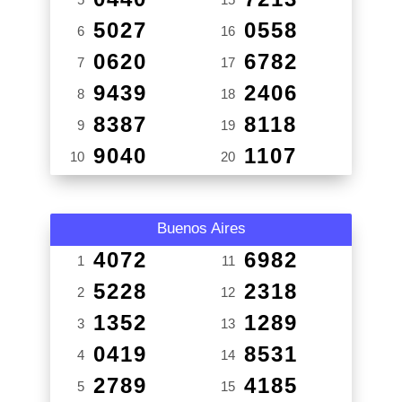
5027
0558
6
16
0620
6782
7
17
9439
2406
8
18
8387
8118
9
19
9040
1107
10
20
Buenos Aires
4072
6982
1
11
5228
2318
2
12
1352
1289
3
13
0419
8531
4
14
2789
4185
5
15