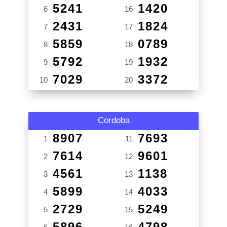
5241
1420
6
16
2431
1824
7
17
5859
0789
8
18
5792
1932
9
19
7029
3372
10
20
Cordoba
8907
7693
1
11
7614
9601
2
12
4561
1138
3
13
5899
4033
4
14
2729
5249
5
15
5896
4798