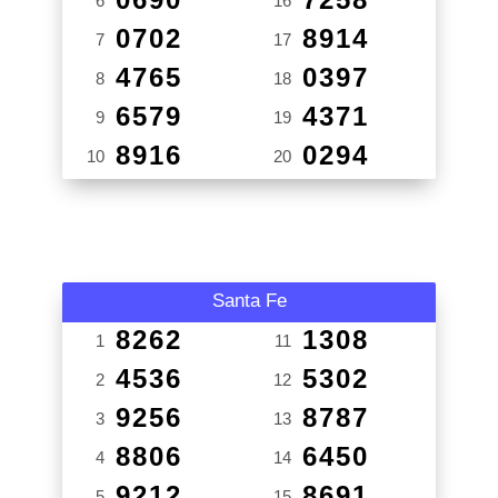
6
16
0702
8914
7
17
4765
0397
8
18
6579
4371
9
19
8916
0294
10
20
Santa Fe
8262
1308
1
11
4536
5302
2
12
9256
8787
3
13
8806
6450
4
14
9212
8691
5
15