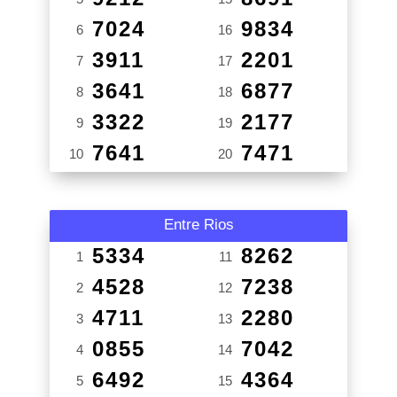
7024
9834
6
16
3911
2201
7
17
3641
6877
8
18
3322
2177
9
19
7641
7471
10
20
Entre Rios
5334
8262
1
11
4528
7238
2
12
4711
2280
3
13
0855
7042
4
14
6492
4364
5
15