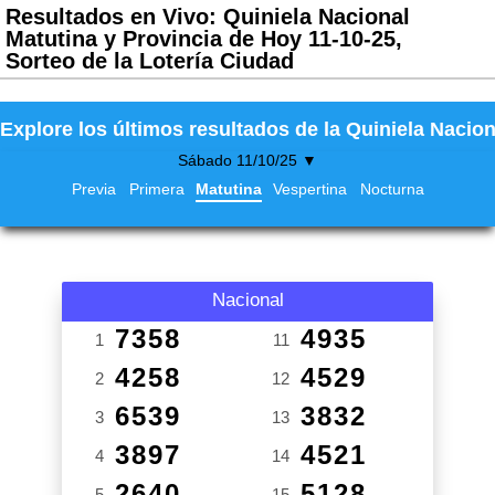
Resultados en Vivo: Quiniela Nacional
Matutina y Provincia de Hoy 11-10-25,
Sorteo de la Lotería Ciudad
Explore los últimos resultados de la Quiniela Nacion
Sábado 11/10/25 ▼
Previa
Primera
Matutina
Vespertina
Nocturna
Nacional
7358
4935
1
11
4258
4529
2
12
6539
3832
3
13
3897
4521
4
14
2640
5128
5
15