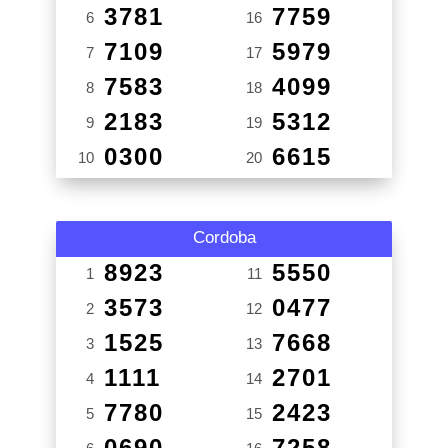
3781
7759
6
16
7109
5979
7
17
7583
4099
8
18
2183
5312
9
19
0300
6615
10
20
Cordoba
8923
5550
1
11
3573
0477
2
12
1525
7668
3
13
1111
2701
4
14
7780
2423
5
15
0690
7258