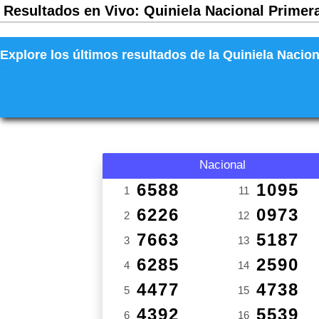
Resultados en Vivo: Quiniela Nacional Primera
Explore los últimos resultados de la Quiniela Nacion
Nacional
6588
1095
1
11
6226
0973
2
12
7663
5187
3
13
6285
2590
4
14
4477
4738
5
15
4392
5539
6
16