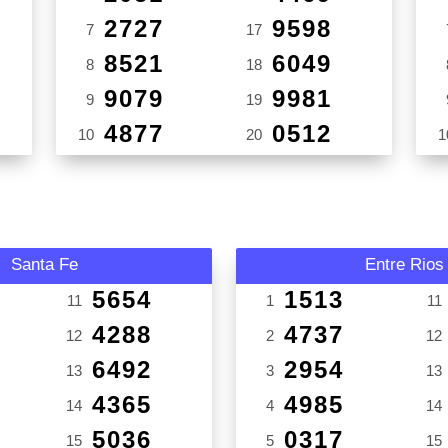
2727
9598
7
17
8521
6049
8
18
9079
9981
9
19
4877
0512
10
20
1
Santa Fe
Entre Rios
5654
1513
11
1
11
4288
4737
12
2
12
6492
2954
13
3
13
4365
4985
14
4
14
5036
0317
15
5
15