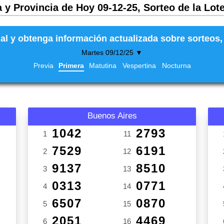
 y Provincia de Hoy 09-12-25, Sorteo de la Lot
al y obtenga información actualizada sobre sorteos, 
Martes 09/12/25 ▼
Previa
Primera
Matutina
Vespertina
Nocturna
Buenos Aires
1042
2793
1
11
7529
6191
2
12
9137
8510
3
13
0313
0771
4
14
6507
0870
5
15
2051
4469
6
16