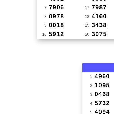
7906
7987
7
17
0978
4160
8
18
0018
3438
9
19
5912
3075
10
20
4960
1
1095
2
0468
3
5732
4
4094
5