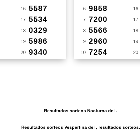
5587
9858
16
6
16
5534
7200
17
7
17
0329
5566
18
8
18
5986
2960
19
9
19
9340
7254
20
10
20
Resultados sorteos Nocturna del .
Resultados sorteos Vespertina del , resultados sorteos.