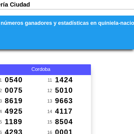
ería Ciudad
números ganadores y estadísticas en quiniela-naciona
Cordoba
0540
1424
1
11
0075
5010
2
12
8619
9663
3
13
4925
4117
4
14
1189
8504
5
15
4293
0001
6
16