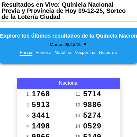
Resultados en Vivo: Quiniela Nacional
Previa y Provincia de Hoy 09-12-25, Sorteo
de la Lotería Ciudad
Explore los últimos resultados de la Quiniela Nacion
Martes 09/12/25 ▼
Previa
Primera
Matutina
Vespertina
Nocturna
Nacional
1768
5714
1
11
5913
9886
2
12
3441
5274
3
13
1498
0529
4
14
9966
5149
5
15