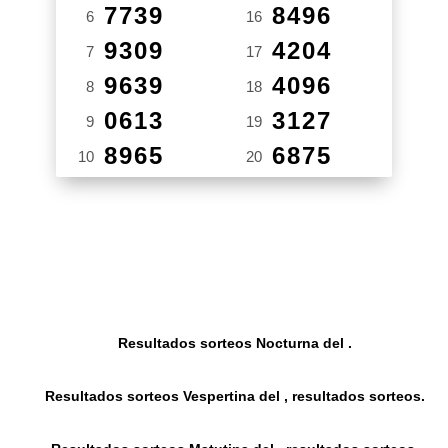
7739
8496
6
16
9309
4204
7
17
9639
4096
8
18
0613
3127
9
19
8965
6875
10
20
Resultados sorteos Nocturna del .
Resultados sorteos Vespertina del , resultados sorteos.