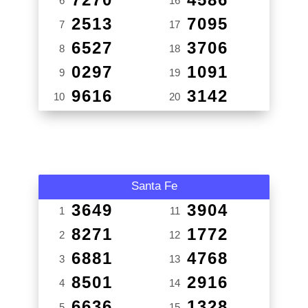
6
16
2513
7095
7
17
6527
3706
8
18
0297
1091
9
19
9616
3142
10
20
Santa Fe
3649
3904
1
11
8271
1772
2
12
6881
4768
3
13
8501
2916
4
14
6636
1328
5
15