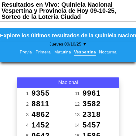
Resultados en Vivo: Quiniela Nacional
Vespertina y Provincia de Hoy 09-10-25,
Sorteo de la Lotería Ciudad
Explore los últimos resultados de la Quiniela Nacion
Jueves 09/10/25 ▼
Previa
Primera
Matutina
Vespertina
Nocturna
Nacional
9355
9961
1
11
8811
3582
2
12
4862
2318
3
13
1452
5457
4
14
0642
1586
5
15