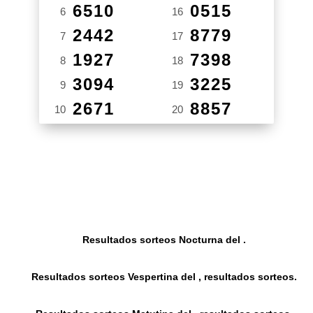
6510
0515
6
16
2442
8779
7
17
1927
7398
8
18
3094
3225
9
19
2671
8857
10
20
Resultados sorteos Nocturna del .
Resultados sorteos Vespertina del , resultados sorteos.