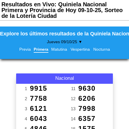
Resultados en Vivo: Quiniela Nacional
Primera y Provincia de Hoy 09-10-25, Sorteo
de la Lotería Ciudad
Explore los últimos resultados de la Quiniela Nacion
Jueves 09/10/25 ▼
Previa
Primera
Matutina
Vespertina
Nocturna
Nacional
9915
9630
1
11
7758
6206
2
12
6121
7998
3
13
6043
6357
4
14
4846
1575
5
15