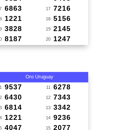
6863
7216
7
17
1221
5156
8
18
3828
2145
9
19
8187
1247
0
20
Oro Uruguay
9537
6278
1
11
6430
7343
2
12
6814
3342
3
13
1221
9236
4
14
4047
2077
5
15