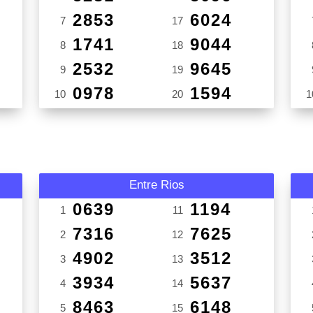
2853
6024
7
17
1741
9044
8
18
2532
9645
9
19
0978
1594
10
20
1
Entre Rios
0639
1194
1
11
7316
7625
2
12
4902
3512
3
13
3934
5637
4
14
8463
6148
5
15