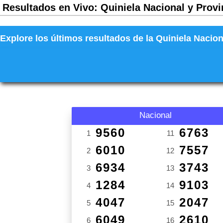
Resultados en Vivo: Quiniela Nacional y Provi
Explore los últimos resultados de la Quiniela Nacion
Nacional
9560
6763
1
11
6010
7557
2
12
6934
3743
3
13
1284
9103
4
14
4047
2047
5
15
6049
2610
6
16