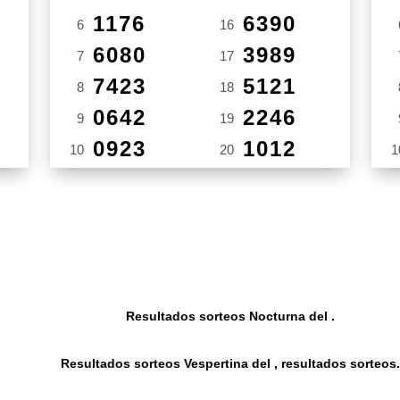
1176
6390
6
16
6080
3989
7
17
7423
5121
8
18
0642
2246
9
19
0923
1012
10
20
1
Resultados sorteos Nocturna del .
Resultados sorteos Vespertina del , resultados sorteos.