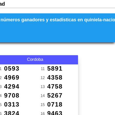
ad
números ganadores y estadísticas en quiniela-naciona
Cordoba
0593
5891
1
11
4969
4358
2
12
4294
4758
3
13
9708
5267
4
14
0313
0718
5
15
3824
9463
6
16