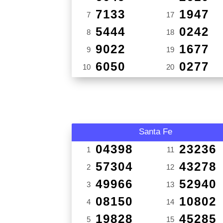
7133
1947
7
17
5444
0242
8
18
9022
1677
9
19
6050
0277
10
20
Santa Fe
04398
23236
1
11
57304
43278
2
12
49966
52940
3
13
08150
10802
4
14
19828
45285
5
15