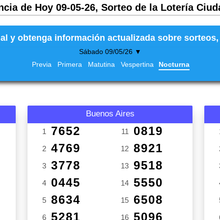
ncia de Hoy 09-05-26, Sorteo de la Lotería Ciud
al y obtenga información actualizada sobre sorteos, 
Sábado 09/05/26 ▼
Previa
Primera
Matutina
Vespertina
Nocturna
Buenos Aires
7652
0819
1
11
4769
8921
2
12
3778
9518
3
13
0445
5550
4
14
8634
6508
5
15
5281
5096
6
16