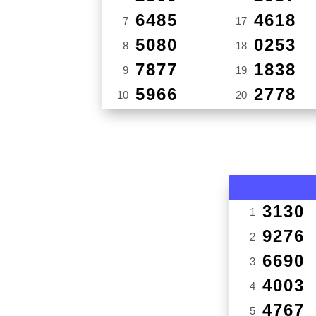
6485
4618
7
17
5080
0253
8
18
7877
1838
9
19
5966
2778
10
20
3130
1
9276
2
6690
3
4003
4
4767
5