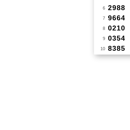
2988
6
9664
7
0210
8
0354
9
8385
10