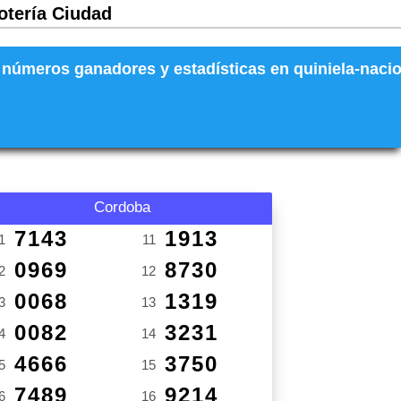
otería Ciudad
números ganadores y estadísticas en quiniela-naciona
Cordoba
7143
1913
1
11
0969
8730
2
12
0068
1319
3
13
0082
3231
4
14
4666
3750
5
15
7489
9214
6
16