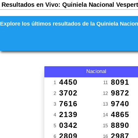
Resultados en Vivo: Quiniela Nacional Vespert
Explore los últimos resultados de la Quiniela Nacion
Nacional
4450
8091
1
11
3702
9872
2
12
7616
9740
3
13
2139
4865
4
14
0342
8890
5
15
2809
2987
6
16