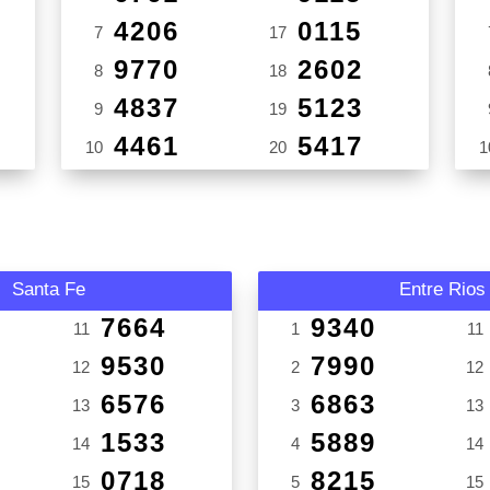
4206
0115
7
17
9770
2602
8
18
4837
5123
9
19
4461
5417
10
20
1
Santa Fe
Entre Rios
7664
9340
11
1
11
9530
7990
12
2
12
6576
6863
13
3
13
1533
5889
14
4
14
0718
8215
15
5
15