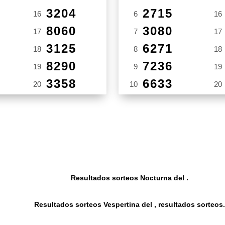
3204
2715
16
6
16
8060
3080
17
7
17
3125
6271
18
8
18
8290
7236
19
9
19
3358
6633
20
10
20
Resultados sorteos Nocturna del .
Resultados sorteos Vespertina del , resultados sorteos.