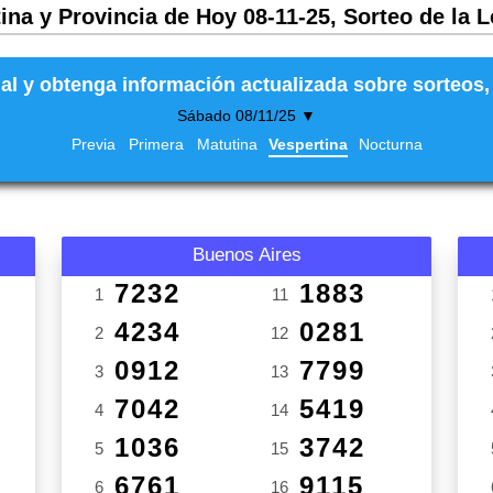
ina y Provincia de Hoy 08-11-25, Sorteo de la L
al y obtenga información actualizada sobre sorteos, 
Sábado 08/11/25 ▼
Previa
Primera
Matutina
Vespertina
Nocturna
Buenos Aires
7232
1883
1
11
4234
0281
2
12
0912
7799
3
13
7042
5419
4
14
1036
3742
5
15
6761
9115
6
16