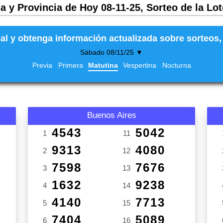
a y Provincia de Hoy 08-11-25, Sorteo de la Lo
al y obtenga información actualizada sobre sorteos, 
Sábado 08/11/25 ▼
Previa
Primera
Matutina
Vespertina
Nocturna
Buenos Aires
4543
5042
1
11
9313
4080
2
12
7598
7676
3
13
1632
9238
4
14
4140
7713
5
15
7404
5089
6
16