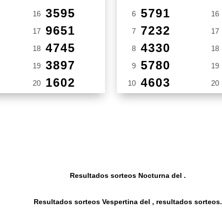
3595
5791
16
6
16
9651
7232
17
7
17
4745
4330
18
8
18
3897
5780
19
9
19
1602
4603
20
10
20
Resultados sorteos Nocturna del .
Resultados sorteos Vespertina del , resultados sorteos.