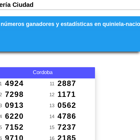
tería Ciudad
números ganadores y estadísticas en quiniela-naciona
Cordoba
4924
2887
1
11
7298
1171
2
12
0913
0562
3
13
6220
4786
4
14
7152
7237
5
15
9710
2185
6
16