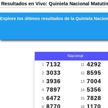
Resultados en Vivo: Quiniela Nacional Matutin
Explore los últimos resultados de la Quiniela Nacion
Nacional
7132
4292
1
11
3033
8595
2
12
3936
7004
3
13
7897
5356
4
14
6472
7828
5
15
8770
1170
6
16