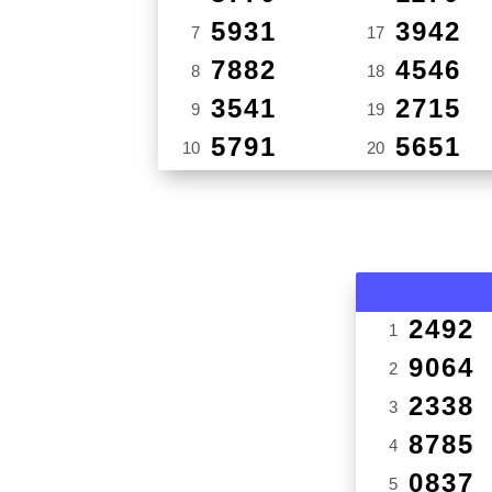
5931
3942
7
17
7882
4546
8
18
3541
2715
9
19
5791
5651
10
20
2492
1
9064
2
2338
3
8785
4
0837
5