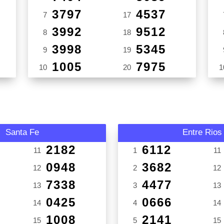
3797
4537
7
17
3992
9512
8
18
3998
5345
9
19
1005
7975
10
20
1
Santa Fe
Entre Rios
2182
6112
11
1
11
0948
3682
12
2
12
7338
4477
13
3
13
0425
0666
14
4
14
1008
2141
15
5
15