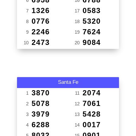
6
16
1326
0583
7
17
0776
5320
8
18
2246
7624
9
19
2473
9084
10
20
Santa Fe
3870
2074
1
11
5078
7061
2
12
3979
5428
3
13
6288
0017
4
14
8032
0901
5
15