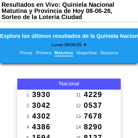
Resultados en Vivo: Quiniela Nacional
Matutina y Provincia de Hoy 08-06-26,
Sorteo de la Lotería Ciudad
Explore los últimos resultados de la Quiniela Nacion
Lunes 08/06/26 ▼
Previa
Primera
Matutina
Vespertina
Nocturna
Nacional
3930
4229
1
11
3042
0537
2
12
4302
7678
3
13
4386
8290
4
14
1594
8127
5
15