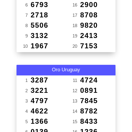
6793
2900
6
16
2718
8708
7
17
5506
9820
8
18
3132
2413
9
19
1967
7153
10
20
Oro Uruguay
3287
4724
1
11
3221
0891
2
12
4797
7845
3
13
4622
8782
4
14
1366
8433
5
15
0139
1236
6
16