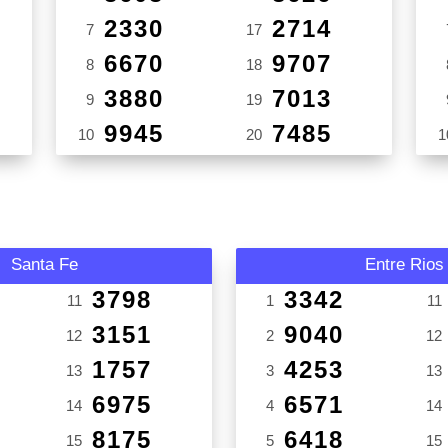
2330
2714
7
17
6670
9707
8
18
3880
7013
9
19
9945
7485
10
20
1
Santa Fe
Entre Rios
3798
3342
11
1
11
3151
9040
12
2
12
1757
4253
13
3
13
6975
6571
14
4
14
8175
6418
15
5
15