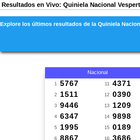
Resultados en Vivo: Quiniela Nacional Vespert
Explore los últimos resultados de la Quiniela Nacion
Nacional
5767
4371
1
11
1511
0390
2
12
9446
1209
3
13
6347
9898
4
14
1995
0189
5
15
8867
3686
6
16