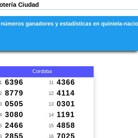
Lotería Ciudad
números ganadores y estadísticas en quiniela-naciona
Cordoba
6396
4366
1
11
8779
4114
2
12
0505
0301
3
13
3080
1191
4
14
2466
4858
5
15
2855
7025
6
16